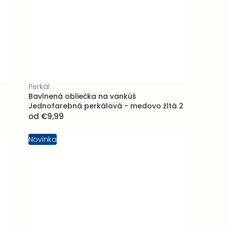
Perkál
Bavlnená obliečka na vankúš
Jednofarebná perkálová - medovo žltá 2
od
€9,99
Novinka