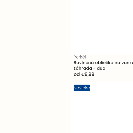
Perkál
Bavlnená obliečka na vank
záhrada - duo
od
€9,99
Novinka