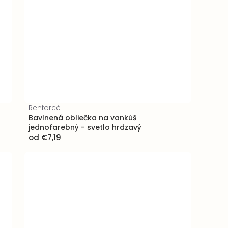
Renforcé
Bavlnená obliečka na vankúš
jednofarebný - svetlo hrdzavý
od
€7,19