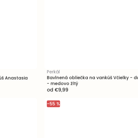
Perkál
Bavlnená obliečka na vankúš Včielky - d
úš Anastasia
- medovo žltý
od
€9,99
–55 %