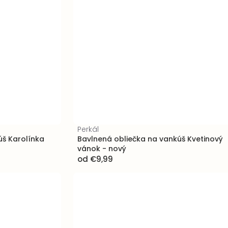
Perkál
úš Karolínka
Bavlnená obliečka na vankúš Kvetinový
vánok - nový
od
€9,99