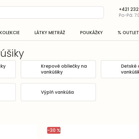
+421 232
Po-Pá: 7:
KOLEKCIE
LÁTKY METRÁŽ
POUKÁŽKY
% OUTLET
úšiky
čky
Krepové obliečky na
Detské 
vankúšiky
vankúši
Výplň vankúša
–30 %