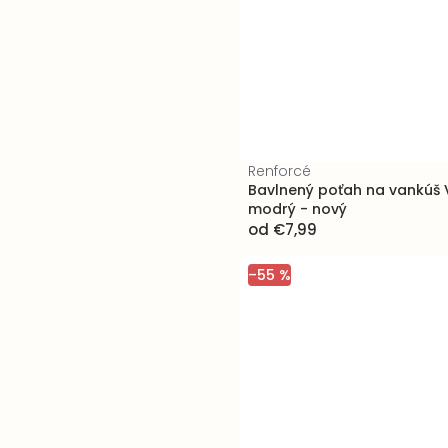
Renforcé
Bavlnený poťah na vankúš V
modrý - nový
od
€7,99
–55 %