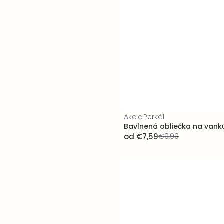
Akcia
Perkál
Bavlnená obliečka na vank
od
€7,59
€9,99