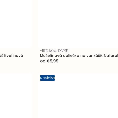
-15% kód: DNY15
úš Kvetinová
Mušelínová obliečka na vankúšik Natura
od
€9,99
Novinka