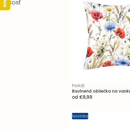
Veľkosť
Perkál
Bavlnená obliečka na vank
od
€9,99
Novinka