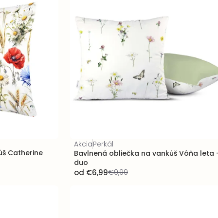
Akcia
Perkál
úš Catherine
Bavlnená obliečka na vankúš Vôňa leta 
duo
od
€6,99
€9,99