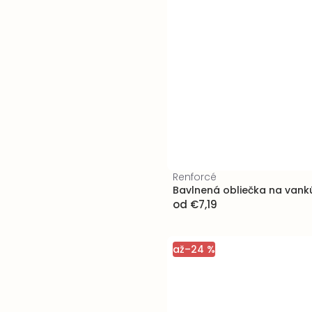
Renforcé
Bavlnená obliečka na vank
od
€7,19
až
–24 %