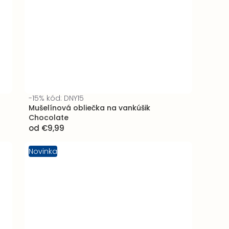
-15% kód: DNY15
l
Mušelínová obliečka na vankúšik
Chocolate
od
€9,99
Novinka