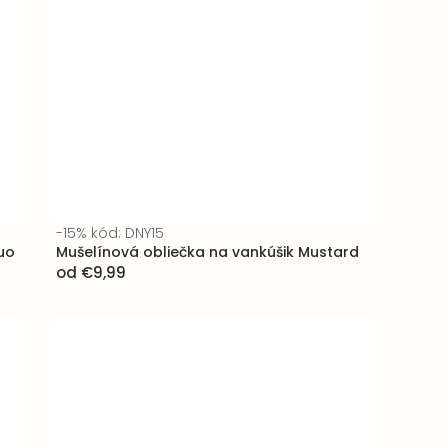
-15% kód: DNY15
uo
Mušelínová obliečka na vankúšik Mustard
od
€9,99