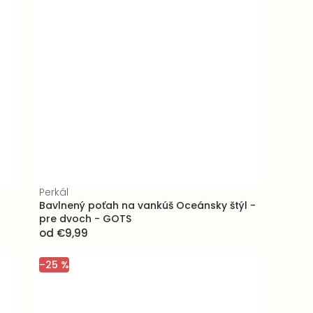
Perkál
Bavlnený poťah na vankúš Oceánsky štýl -
pre dvoch - GOTS
od
€9,99
–25 %