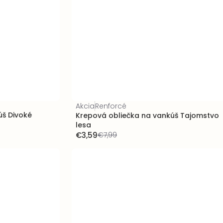
Akcia
Renforcé
úš Divoké
Krepová obliečka na vankúš Tajomstvo
lesa
€3,59
€7,99