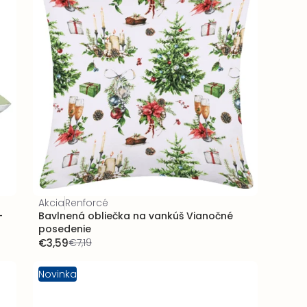
Akcia
Renforcé
-
Bavlnená obliečka na vankúš Vianočné
posedenie
€3,59
€7,19
Novinka