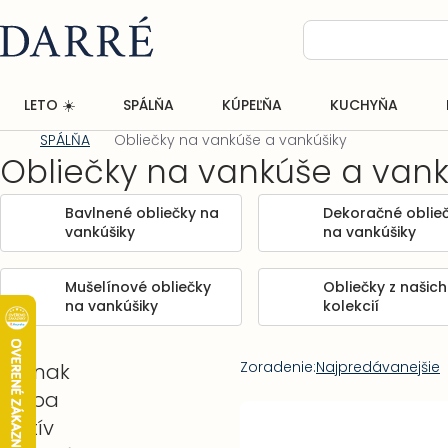
Prejsť
na
obsah
LETO ☀️
SPÁLŇA
KÚPEĽŇA
KUCHYŇA
SPÁLŇA
Obliečky na vankúše a vankúšiky
Domov
Obliečky na vankúše a vank
Bavlnené obliečky na
Dekoračné oblie
vankúšiky
na vankúšiky
Mušelínové obliečky
Obliečky z našich
na vankúšiky
kolekcií
Bočný
Radenie
Zoradenie:
Najpredávanejšie
Príznak
panel
Farba
produktov
Výpis
Motív
produktov