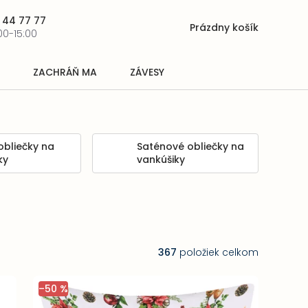
 44 77 77
Prázdny košík
Nákupný
00-15:00
košík
ZACHRÁŇ MA
ZÁVESY
obliečky na
Saténové obliečky na
ky
vankúšiky
367
položiek celkom
–50 %