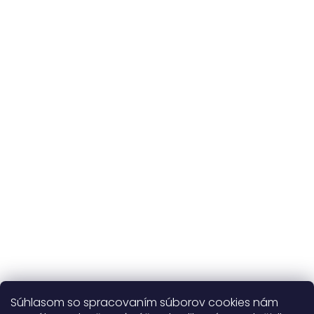
na celý sortiment
Originálne vzory
a vlastná výroba
Udržateľnosť
kvalitné prírodné materiály
365 dní
na výmenu
Viac o nás
Súhlasom so spracovaním súborov cookies nám