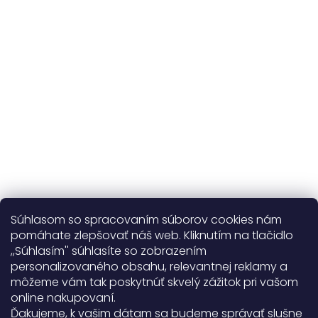
kvalitné prírodné materiály
365 dní
na výmenu
Viac o nás
Súhlasom so spracovaním súborov cookies nám
pomáhate zlepšovať náš web. Kliknutím na tlačidlo
,,Súhlasím'' súhlasíte so zobrazením
personalizovaného obsahu, relevantnej reklamy a
Užitočné informácie
môžeme vám tak poskytnúť skvelý zážitok pri vašom
online nakupovaní.
Obecné informácie
Ďakujeme, k vašim dátam sa budeme správať slušne