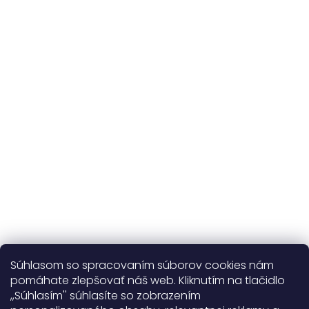
Originálne vzory
a vlastná výroba
Udržateľnosť
kvalitné prírodné materiály
365 dní
na výmenu
Viac o nás
Súhlasom so spracovaním súborov cookies nám
pomáhate zlepšovať náš web. Kliknutím na tlačidlo
,,Súhlasím'' súhlasíte so zobrazením