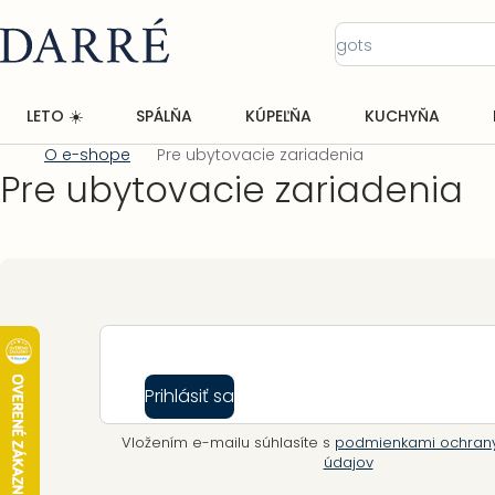
Prejsť
na
obsah
LETO ☀️
SPÁLŇA
KÚPEĽŇA
KUCHYŇA
O e-shope
Pre ubytovacie zariadenia
Domov
Pre ubytovacie zariadenia
Zápätie
Prihlásiť sa
Vložením e-mailu súhlasíte s
podmienkami ochran
údajov