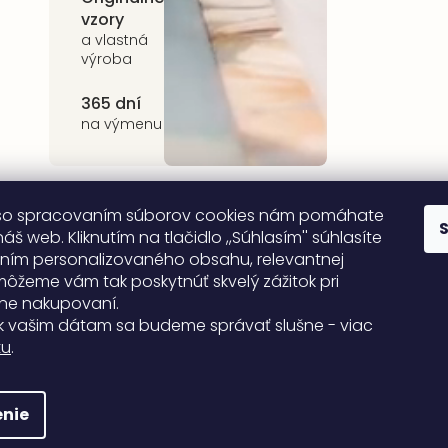
vzory
kvalitné prírodné
materiály
a vlastná
výroba
365 dní
na výmenu
so spracovaním súborov cookies nám pomáhate
áš web. Kliknutím na tlačidlo ,,Súhlasím'' súhlasíte
ním personalizovaného obsahu, relevantnej
môžeme vám tak poskytnúť skvelý zážitok pri
ne nakupovaní.
k vašim dátam sa budeme správať slušne - viac
tu
.
nie