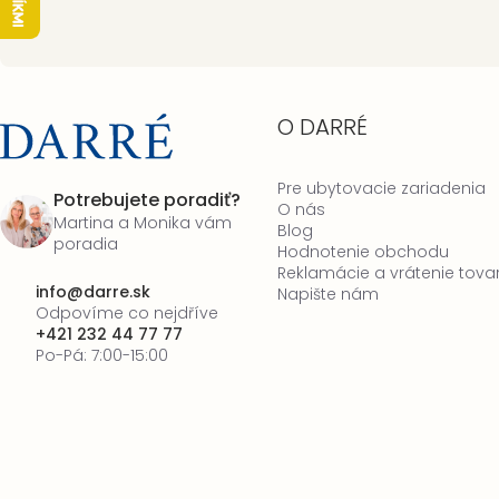
O DARRÉ
Pre ubytovacie zariadenia
Potrebujete poradiť?
O nás
Martina a Monika vám
Blog
poradia
Hodnotenie obchodu
Reklamácie a vrátenie tova
info
@
darre.sk
Napište nám
Odpovíme co nejdříve
+421 232 44 77 77
Po-Pá: 7:00-15:00