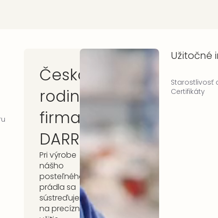
Užitočné 
Česká
Starostlivosť
rodinná
Certifikáty
firma
ru
DARRÉ
Pri výrobe
nášho
posteľného
prádla sa
sústreďujeme
na precízne