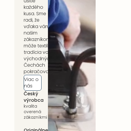
ušitie
každého
kusa. Sme
radi, že
vďaka vám,
našim
zákazníkom,
môže textilná
tradícia vo
východných
Čechách
pokračovať.
Viac o
nás
Český
5 rokov
výrobca
záruka
kvalita
na celý
overená
sortiment
zákazníkmi
Originálne
Udržateľnosť