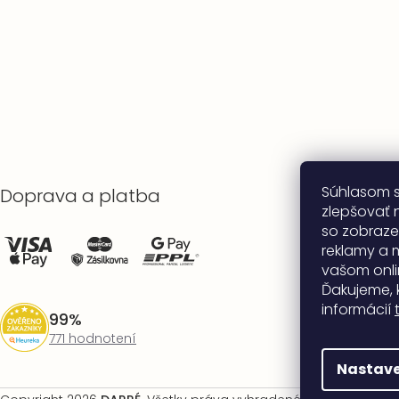
Súhlasom 
Doprava a platba
zlepšovať n
so zobraze
reklamy a 
vašom onli
Ďakujeme, 
informácií
99%
771 hodnotení
Nastave