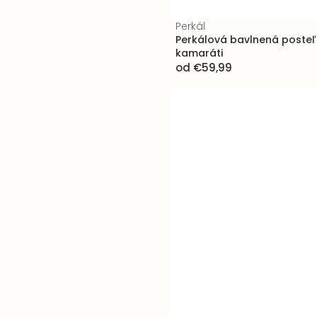
Perkál
Perkálová bavlnená posteľn
kamaráti
od
€59,99