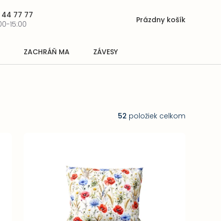
 44 77 77
Prázdny košík
Nákupný
00-15:00
košík
ZACHRÁŇ MA
ZÁVESY
52
položiek celkom