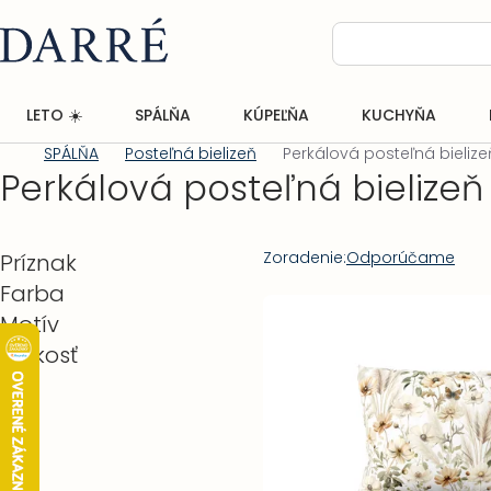
Prejsť
na
obsah
LETO ☀️
SPÁLŇA
KÚPEĽŇA
KUCHYŇA
SPÁLŇA
Posteľná bielizeň
Perkálová posteľná bielize
Domov
Perkálová posteľná bielizeň
Bočný
Radenie
Zoradenie:
Odporúčame
Príznak
panel
Farba
produktov
Výpis
Motív
produktov
Veľkosť