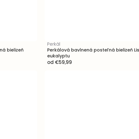
Perkál
á bielizeň
Perkálová bavlnená posteľná bielizeň Li
eukalyptu
od
€59,99