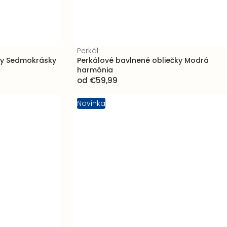
Perkál
ky Sedmokrásky
Perkálové bavlnené obliečky Modrá
harmónia
od
€59,99
Novinka