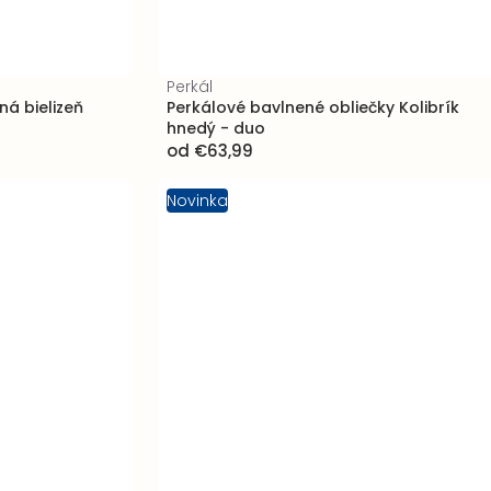
Perkál
á bielizeň
Perkálové bavlnené obliečky Kolibrík
hnedý - duo
od
€63,99
Novinka