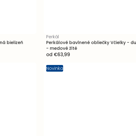
Perkál
á bielizeň
Perkálové bavlnené obliečky Včielky - d
- medové žlté
od
€63,99
Novinka