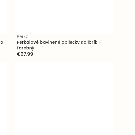
Perkál
uo
Perkálové bavlnené obliečky Kolibrík -
farebný
€67,99