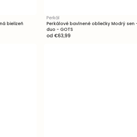
Perkál
á bielizeň
Perkálové bavlnené obliečky Modrý sen 
duo - GOTS
od
€63,99