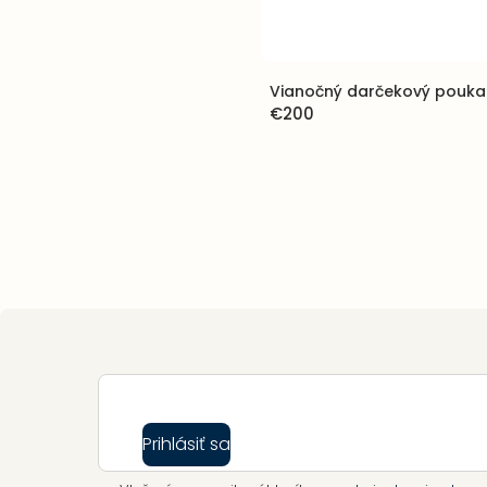
Vianočný darčekový pouka
€200
Ovládacie
prvky
výpisu
Zápätie
Prihlásiť sa