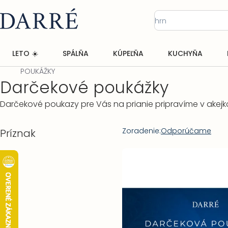
Prejsť
na
obsah
LETO ☀️
SPÁLŇA
KÚPEĽŇA
KUCHYŇA
POUKÁŽKY
Domov
Darčekové poukážky
Darčekové poukazy pre Vás na prianie pripravíme v akejk
Bočný
Radenie
Zoradenie:
Odporúčame
Príznak
panel
produktov
Výpis
produktov