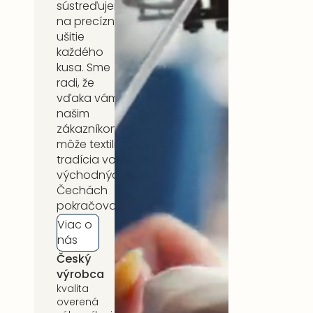
sústreďujeme
na precízne
ušitie
každého
kusa. Sme
radi, že
vďaka vám,
našim
zákazníkom,
môže textilná
tradícia vo
východných
Čechách
pokračovať.
Viac o
nás
Český
5 rokov
výrobca
záruka
kvalita
na celý
overená
sortiment