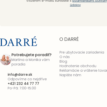
Vložením e-mailu súhlasíte s
podmienkami ochran
údajov
O DARRÉ
Pre ubytovacie zariadenia
Potrebujete poradiť?
O nás
Martina a Monika vám
Blog
poradia
Hodnotenie obchodu
Reklamácie a vrátenie tova
info
@
darre.sk
Napište nám
Odpovíme co nejdříve
+421 232 44 77 77
Po-Pá: 7:00-15:00