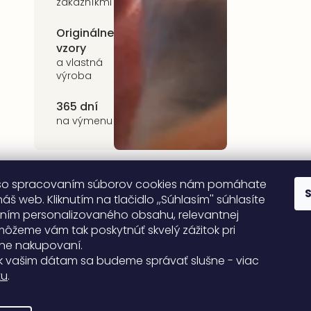
zákazníkmi
Originálne
Udržateľnosť
vzory
kvalitné prírodné
materiály
a vlastná
výroba
365 dní
na výmenu
so spracovaním súborov cookies nám pomáhate
áš web. Kliknutím na tlačidlo ,,Súhlasím'' súhlasíte
ním personalizovaného obsahu, relevantnej
môžeme vám tak poskytnúť skvelý zážitok pri
ne nakupovaní.
k vašim dátam sa budeme správať slušne - viac
tu
.