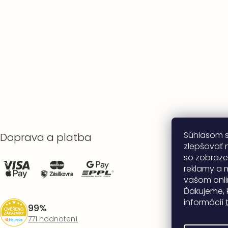
Súhlasom 
Doprava a platba
zlepšovať n
so zobraze
reklamy a 
vašom onli
Ďakujeme, 
informácií
99%
771 hodnotení