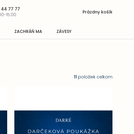
 44 77 77
Prázdny košík
Nákupný
00-15:00
košík
ZACHRÁŇ MA
ZÁVESY
11
položiek celkom