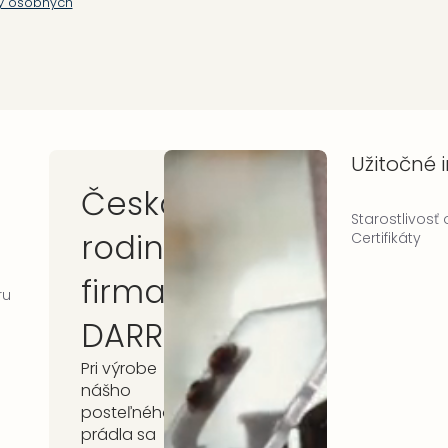
y osobných
Užitočné 
Česká
Starostlivosť
rodinná
Certifikáty
firma
ru
DARRÉ
Pri výrobe
nášho
posteľného
prádla sa