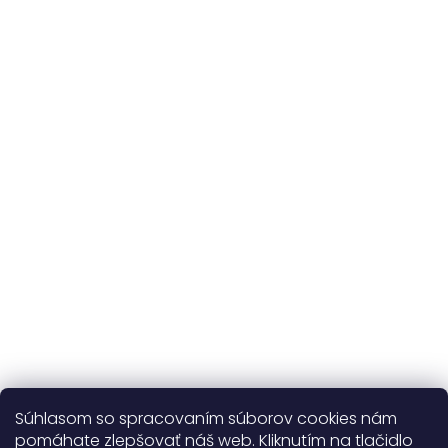
Originálne vzory
a vlastná výroba
Udržateľnosť
kvalitné prírodné materiály
365 dní
na výmenu
Viac o nás
Súhlasom so spracovaním súborov cookies nám
pomáhate zlepšovať náš web. Kliknutím na tlačidlo