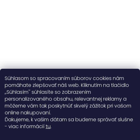
na výmenu
Viac o nás
Súhlasom so spracovaním súborov cookies nám
pomáhate zlepšovať náš web. Kliknutím na tlačidlo
,,Súhlasím'' súhlasíte so zobrazením
personalizovaného obsahu, relevantnej reklamy a
Užitočné informácie
môžeme vám tak poskytnúť skvelý zážitok pri vašom
online nakupovaní.
Obecné informácie
Ďakujeme, k vašim dátam sa budeme správať slušne
- viac informácií
tu
.
Doprava a platba