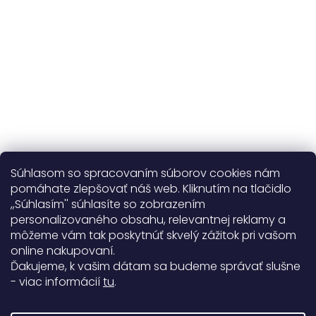
na výmenu
Viac o nás
Súhlasom so spracovaním súborov cookies nám
pomáhate zlepšovať náš web. Kliknutím na tlačidlo
,,Súhlasím'' súhlasíte so zobrazením
personalizovaného obsahu, relevantnej reklamy a
Užitočné informácie
môžeme vám tak poskytnúť skvelý zážitok pri vašom
online nakupovaní.
Obecné informácie
Ďakujeme, k vašim dátam sa budeme správať slušne
- viac informácií
tu
.
Doprava a platba