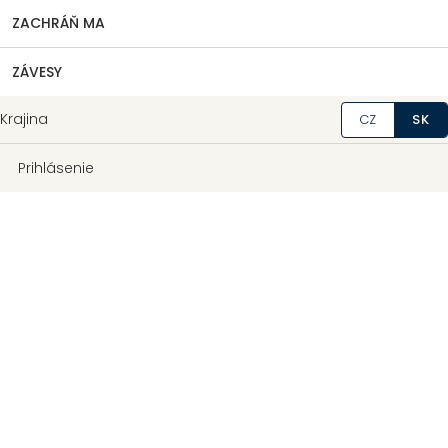
ZACHRÁŇ MA
ZÁVESY
Krajina
CZ
SK
Prihlásenie
Zloženie:
100% bavlna
2
Gramáž:
260 g/m
Certifikát kvality OEKO-TEX 100
Vyrobené v Českej republike
Môžeme doručiť do:
12.8.2026
Možnosti doručenia