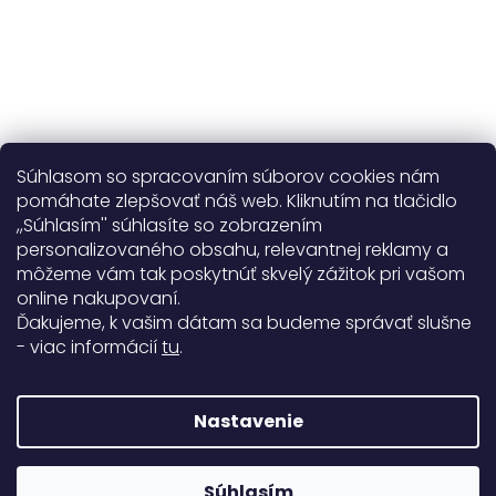
Súhlasom so spracovaním súborov cookies nám
pomáhate zlepšovať náš web. Kliknutím na tlačidlo
,,Súhlasím'' súhlasíte so zobrazením
personalizovaného obsahu, relevantnej reklamy a
Užitočné informácie
môžeme vám tak poskytnúť skvelý zážitok pri vašom
online nakupovaní.
Obecné informácie
Ďakujeme, k vašim dátam sa budeme správať slušne
- viac informácií
tu
.
Doprava a platba
99%
Nastavenie
771 hodnotení
Copyright 2026
Darré
. Všetky práva vyhradené.
Súhlasím