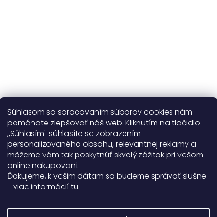
Viac o nás
Súhlasom so spracovaním súborov cookies nám
pomáhate zlepšovať náš web. Kliknutím na tlačidlo
,,Súhlasím'' súhlasíte so zobrazením
personalizovaného obsahu, relevantnej reklamy a
Užitočné informácie
môžeme vám tak poskytnúť skvelý zážitok pri vašom
online nakupovaní.
Obecné informácie
Ďakujeme, k vašim dátam sa budeme správať slušne
- viac informácií
tu
.
Doprava a platba
99%