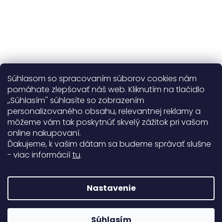
Súhlasom so spracovaním súborov cookies nám
pomáhate zlepšovať náš web. Kliknutím na tlačidlo
,,Súhlasím'' súhlasíte so zobrazením
personalizovaného obsahu, relevantnej reklamy a
Užitočné informácie
môžeme vám tak poskytnúť skvelý zážitok pri vašom
online nakupovaní.
Obecné informácie
Ďakujeme, k vašim dátam sa budeme správať slušne
- viac informácií
tu
.
Doprava a platba
99%
Nastavenie
771 hodnotení
Copyright 2026
Darré
. Všetky práva vyhradené.
Súhlasím