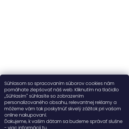
365 dní
na výmenu
Viac o nás
Súhlasom so spracovaním súborov cookies nám
pomáhate zlepšovať náš web. Kliknutím na tlačidlo
,,Súhlasím'' súhlasíte so zobrazením
personalizovaného obsahu, relevantnej reklamy a
Užitočné informácie
môžeme vám tak poskytnúť skvelý zážitok pri vašom
online nakupovaní.
Obecné informácie
Ďakujeme, k vašim dátam sa budeme správať slušne
- viac informácií
tu
.