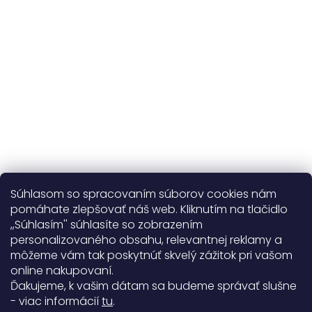
365 dní
na výmenu
Viac o nás
Súhlasom so spracovaním súborov cookies nám
pomáhate zlepšovať náš web. Kliknutím na tlačidlo
,,Súhlasím'' súhlasíte so zobrazením
personalizovaného obsahu, relevantnej reklamy a
Užitočné informácie
môžeme vám tak poskytnúť skvelý zážitok pri vašom
online nakupovaní.
Obecné informácie
Ďakujeme, k vašim dátam sa budeme správať slušne
- viac informácií
tu
.