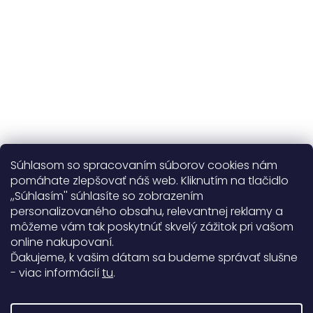
Viac o nás
Súhlasom so spracovaním súborov cookies nám
pomáhate zlepšovať náš web. Kliknutím na tlačidlo
,,Súhlasím'' súhlasíte so zobrazením
personalizovaného obsahu, relevantnej reklamy a
Užitočné informácie
môžeme vám tak poskytnúť skvelý zážitok pri vašom
online nakupovaní.
Obecné informácie
Ďakujeme, k vašim dátam sa budeme správať slušne
- viac informácií
tu
.
Doprava a platba