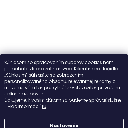
Viac o nás
Súhlasom so spracovaním súborov cookies nám
pomáhate zlepšovať náš web. Kliknutím na tlačidlo
,,Súhlasím'' súhlasíte so zobrazením
personalizovaného obsahu, relevantnej reklamy a
Užitočné informácie
môžeme vám tak poskytnúť skvelý zážitok pri vašom
online nakupovaní.
Obecné informácie
Ďakujeme, k vašim dátam sa budeme správať slušne
- viac informácií
tu
.
Doprava a platba
99%
Nastavenie