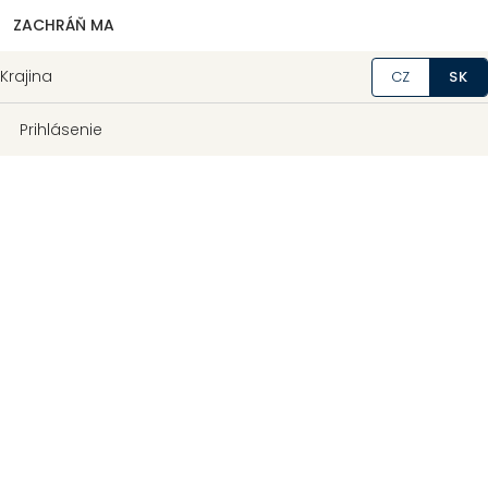
ZACHRÁŇ MA
Krajina
CZ
SK
Prihlásenie
Hrúbka
:
cca 0,2mm
TEX 14x2
Priemerná pevnosť ťahu
:
10,5N
Priemerná pevnosť
:
36,62cN/TEX
Priemerná ťažnosť
:
16,7%
Vyrobené v Českej republike
Dĺžka
Môžeme doručiť do:
Zvoľte variant
Možnosti doručenia