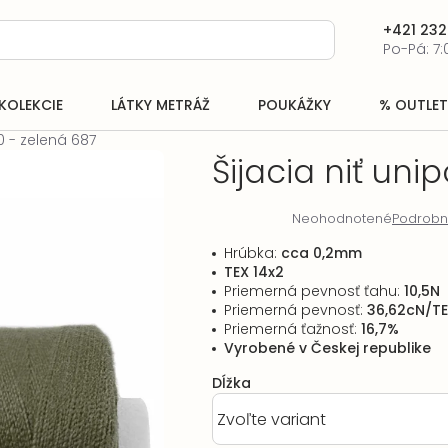
+421 232
Po-Pá: 7:
KOLEKCIE
LÁTKY METRÁŽ
POUKÁŽKY
% OUTLET
20 - zelená 687
Šijacia niť uni
Neohodnotené
Podrobn
Priemerné
hodnotenie
Hrúbka
:
cca 0,2mm
produktu
TEX 14x2
je
Priemerná pevnosť ťahu
:
10,5N
0,0
Priemerná pevnosť
:
36,62cN/T
z
Priemerná ťažnosť
:
16,7%
5
Vyrobené v Českej republike
hviezdičiek.
Dĺžka