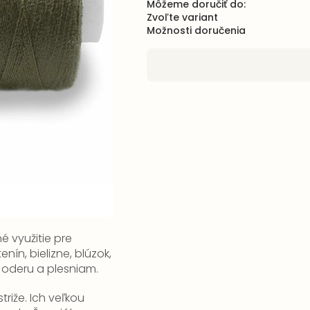
Môžeme doručiť do:
Zvoľte variant
Možnosti doručenia
 využitie pre
nín, bielizne, blúzok,
 oderu a plesniam.
triže.
Ich veľkou