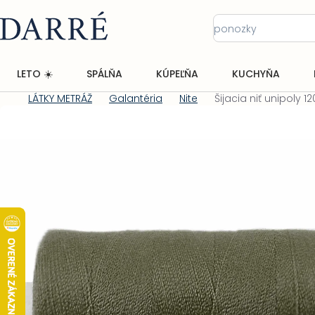
Prejsť
na
obsah
LETO ☀️
SPÁLŇA
KÚPEĽŇA
KUCHYŇA
LÁTKY METRÁŽ
Galantéria
Nite
Šijacia niť unipoly 1
Domov