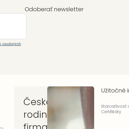
Odoberať newsletter
y osobných
Užitočné 
Česká
Starostlivosť
rodinná
Certifikáty
firma
ru