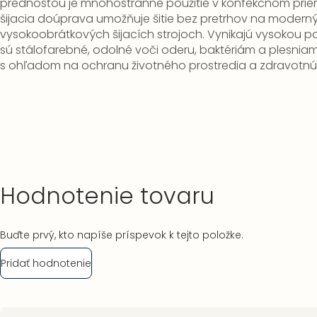
prednosťou je mnohostranné použitie v konfekčnom prie
šijacia doúprava umožňuje šitie bez pretrhov na modern
vysokoobrátkových šijacích strojoch.
Vynikajú vysokou 
sú stálofarebné, odolné voči oderu, baktériám a plesniam
s ohľadom na ochranu životného prostredia a zdravotn
Hodnotenie tovaru
Buďte prvý, kto napíše príspevok k tejto položke.
Pridať hodnotenie
Zápätie