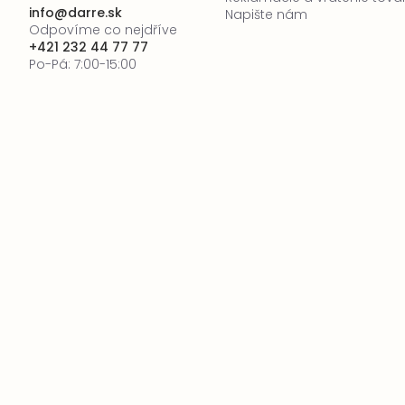
info
@
darre.sk
Napište nám
Odpovíme co nejdříve
+421 232 44 77 77
Po-Pá: 7:00-15:00