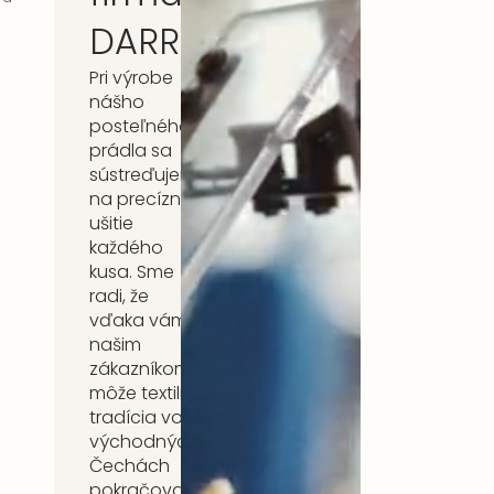
DARRÉ
Pri výrobe
nášho
posteľného
prádla sa
sústreďujeme
na precízne
ušitie
každého
kusa. Sme
radi, že
vďaka vám,
našim
zákazníkom,
môže textilná
tradícia vo
východných
Čechách
pokračovať.