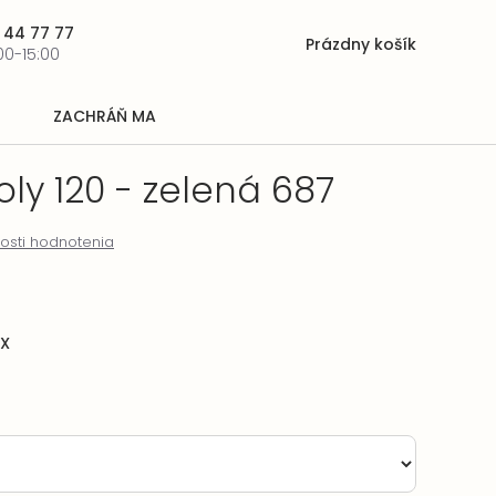
 44 77 77
Prázdny košík
Nákupný
00-15:00
košík
ZACHRÁŇ MA
poly 120 - zelená 687
osti hodnotenia
EX