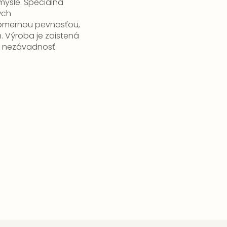
mysle.
Špeciálna
ých
pomernou pevnosťou,
.
Výroba je zaistená
ú nezávadnosť.