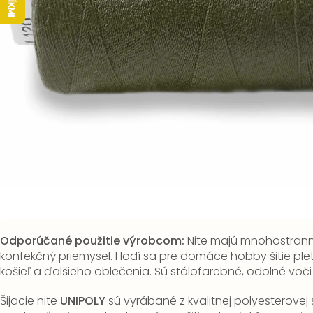
Odporúčané použitie výrobcom:
Nite majú mnohostranné
konfekčný priemysel.
Hodí sa pre domáce hobby šitie plete
košieľ a ďalšieho oblečenia.
Sú stálofarebné, odolné voči
Šijacie nite
UNIPOLY
sú vyrábané z kvalitnej polyesterovej s