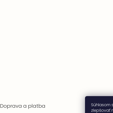
Súhlasom 
Doprava a platba
zlepšovať n