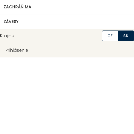
ZACHRÁŇ MA
ZÁVESY
Krajina
CZ
SK
Prihlásenie
Hrúbka
:
cca 0,2mm
TEX 14x2
Priemerná pevnosť ťahu
:
10,5N
Priemerná pevnosť
:
36,62cN/TEX
Priemerná ťažnosť
:
16,7%
Vyrobené v Českej republike
Dĺžka
Môžeme doručiť do:
Zvoľte variant
Možnosti doručenia