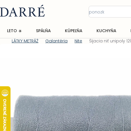
Prejsť
na
obsah
LETO ☀️
SPÁLŇA
KÚPEĽŇA
KUCHYŇA
LÁTKY METRÁŽ
Galantéria
Nite
Šijacia niť unipoly 1
Domov