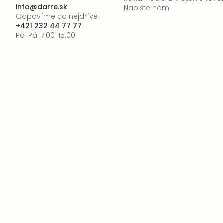
info
@
darre.sk
Napište nám
Odpovíme co nejdříve
+421 232 44 77 77
Po-Pá: 7:00-15:00