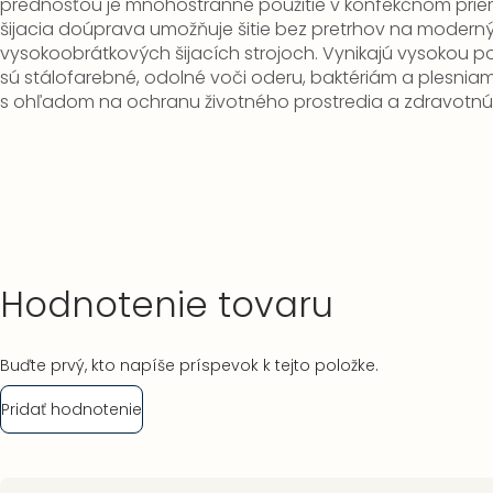
prednosťou je mnohostranné použitie v konfekčnom prie
šijacia doúprava umožňuje šitie bez pretrhov na modern
vysokoobrátkových šijacích strojoch.
Vynikajú vysokou 
sú stálofarebné, odolné voči oderu, baktériám a plesniam
s ohľadom na ochranu životného prostredia a zdravotn
Hodnotenie tovaru
Buďte prvý, kto napíše príspevok k tejto položke.
Pridať hodnotenie
Zápätie