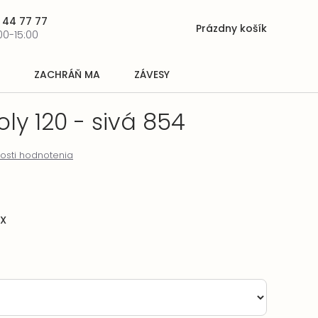
 44 77 77
Prázdny košík
Nákupný
00-15:00
košík
ZACHRÁŇ MA
ZÁVESY
oly 120 - sivá 854
osti hodnotenia
EX