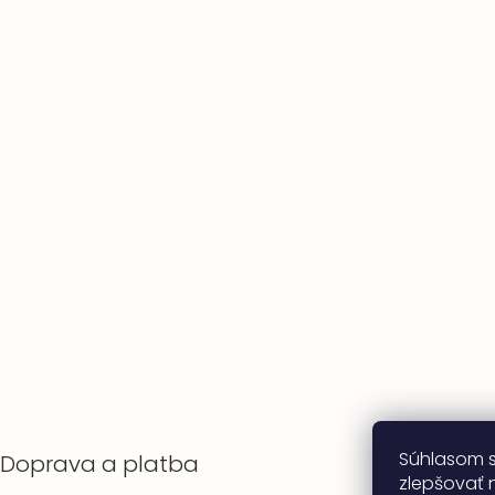
Súhlasom 
Doprava a platba
zlepšovať n