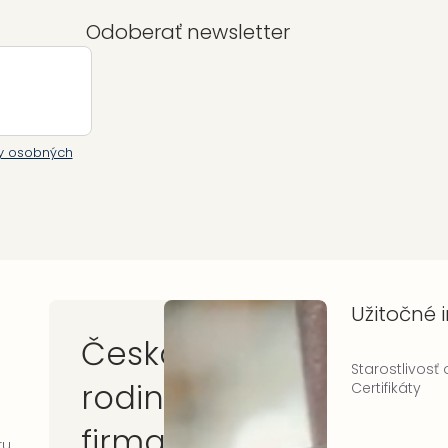
Odoberať newsletter
y osobných
Užitočné 
Česká
Starostlivosť
rodinná
Certifikáty
firma
ru