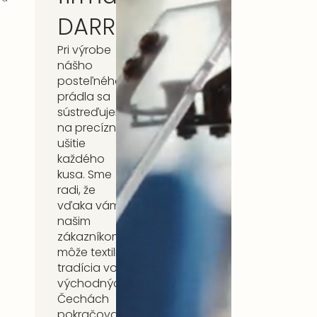
DARRÉ
Pri výrobe
nášho
posteľného
prádla sa
sústreďujeme
na precízne
ušitie
každého
kusa. Sme
radi, že
vďaka vám,
našim
zákazníkom,
môže textilná
tradícia vo
východných
Čechách
pokračovať.