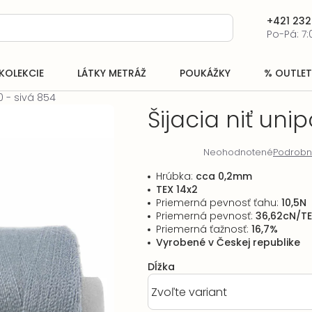
+421 232
Po-Pá: 7:
KOLEKCIE
LÁTKY METRÁŽ
POUKÁŽKY
% OUTLET
20 - sivá 854
Šijacia niť unip
Neohodnotené
Podrobn
Priemerné
hodnotenie
Hrúbka
:
cca 0,2mm
produktu
TEX 14x2
je
Priemerná pevnosť ťahu
:
10,5N
0,0
Priemerná pevnosť
:
36,62cN/T
z
Priemerná ťažnosť
:
16,7%
5
Vyrobené v Českej republike
hviezdičiek.
Dĺžka