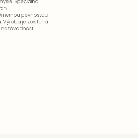
mysle.
Špeciálna
ých
pomernou pevnosťou,
.
Výroba je zaistená
ú nezávadnosť.