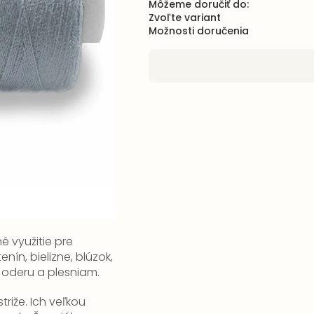
Môžeme doručiť do:
Zvoľte variant
Možnosti doručenia
 využitie pre
nín, bielizne, blúzok,
 oderu a plesniam.
triže.
Ich veľkou