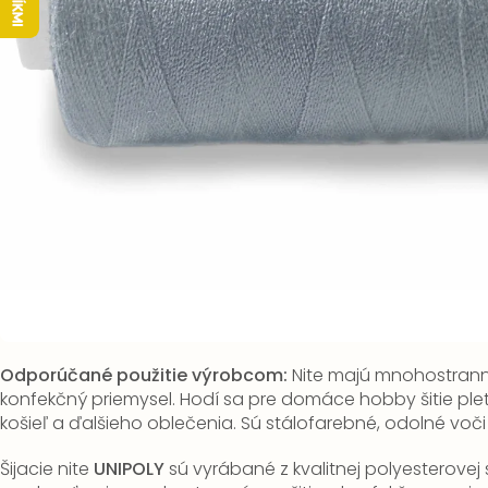
Odporúčané použitie výrobcom:
Nite majú mnohostranné
konfekčný priemysel.
Hodí sa pre domáce hobby šitie plete
košieľ a ďalšieho oblečenia.
Sú stálofarebné, odolné voči
Šijacie nite
UNIPOLY
sú vyrábané z kvalitnej polyesterovej s