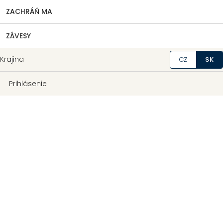
ZACHRÁŇ MA
ZÁVESY
Krajina
CZ
SK
Prihlásenie
Hrúbka
:
cca 0,2mm
TEX 14x2
Priemerná pevnosť ťahu
:
10,5N
Priemerná pevnosť
:
36,62cN/TEX
Priemerná ťažnosť
:
16,7%
Vyrobené v Českej republike
dĺžka
Môžeme doručiť do:
12.8.2026
Možnosti doručenia