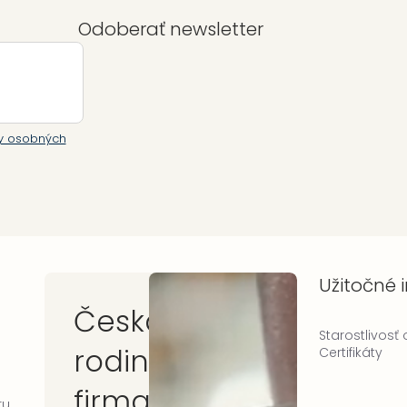
Odoberať newsletter
y osobných
Užitočné 
Česká
Starostlivosť
rodinná
Certifikáty
firma
ru