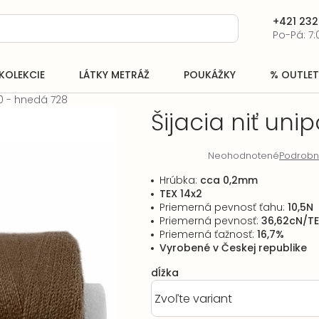
+421 232
Po-Pá: 7:
KOLEKCIE
LÁTKY METRÁŽ
POUKÁŽKY
% OUTLET
20 - hnedá 728
Šijacia niť uni
Neohodnotené
Podrobn
Priemerné
hodnotenie
Hrúbka
:
cca 0,2mm
produktu
TEX 14x2
je
Priemerná pevnosť ťahu
:
10,5N
0,0
Priemerná pevnosť
:
36,62cN/T
z
Priemerná ťažnosť
:
16,7%
5
Vyrobené v Českej republike
hviezdičiek.
dĺžka