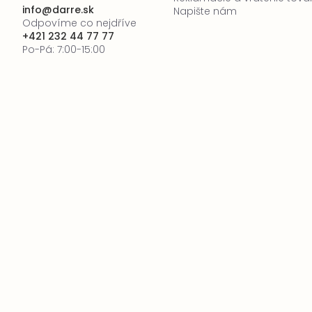
info
@
darre.sk
Napište nám
Odpovíme co nejdříve
+421 232 44 77 77
Po-Pá: 7:00-15:00