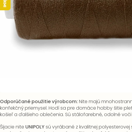
Odporúčané použitie výrobcom:
Nite majú mnohostranné
konfekčný priemysel.
Hodí sa pre domáce hobby šitie plete
košieľ a ďalšieho oblečenia.
Sú stálofarebné, odolné voči
Šijacie nite
UNIPOLY
sú vyrábané z kvalitnej polyesterovej s