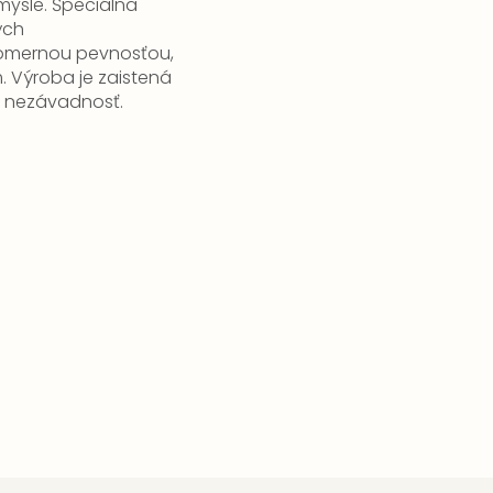
mysle.
Špeciálna
ých
pomernou pevnosťou,
.
Výroba je zaistená
ú nezávadnosť.