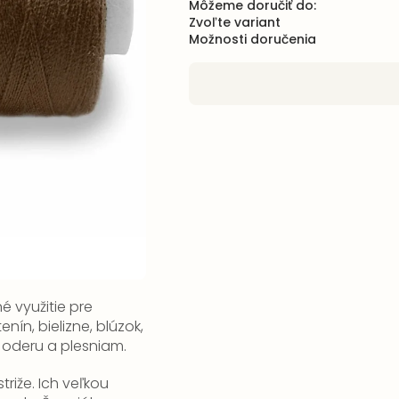
Môžeme doručiť do:
Zvoľte variant
Možnosti doručenia
 využitie pre
nín, bielizne, blúzok,
 oderu a plesniam.
triže.
Ich veľkou