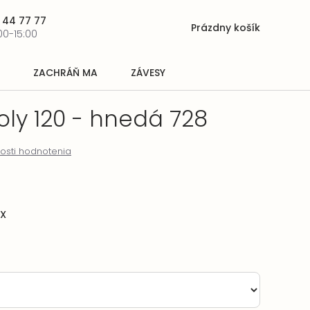
 44 77 77
Prázdny košík
Nákupný
00-15:00
košík
ZACHRÁŇ MA
ZÁVESY
poly 120 - hnedá 728
osti hodnotenia
EX