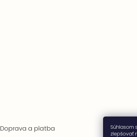
Súhlasom 
Doprava a platba
zlepšovať n