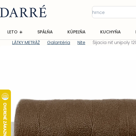
Prejsť
na
obsah
LETO ☀️
SPÁLŇA
KÚPEĽŇA
KUCHYŇA
LÁTKY METRÁŽ
Galantéria
Nite
Šijacia niť unipoly 1
Domov