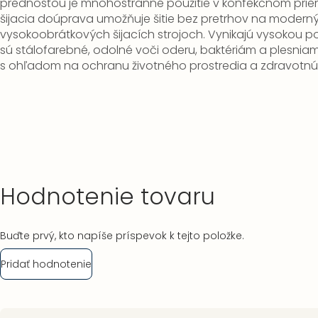
prednosťou je mnohostranné použitie v konfekčnom prie
šijacia doúprava umožňuje šitie bez pretrhov na modern
vysokoobrátkových šijacích strojoch.
Vynikajú vysokou 
sú stálofarebné, odolné voči oderu, baktériám a plesniam
s ohľadom na ochranu životného prostredia a zdravotn
Hodnotenie tovaru
Buďte prvý, kto napíše príspevok k tejto položke.
Pridať hodnotenie
Zápätie