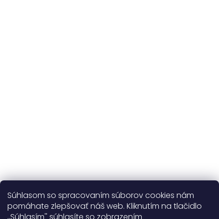
Originálne vzory
a vlastná výroba
Udržateľnosť
kvalitné prírodné materiály
365 dní
na výmenu
Viac o nás
Súhlasom so spracovaním súborov cookies nám
pomáhate zlepšovať náš web. Kliknutím na tlačidlo
,,Súhlasím'' súhlasíte so zobrazením