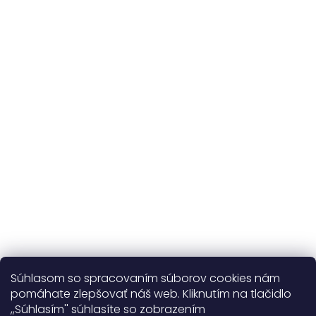
Originálne vzory
a vlastná výroba
Udržateľnosť
kvalitné prírodné materiály
365 dní
na výmenu
Viac o nás
Súhlasom so spracovaním súborov cookies nám
pomáhate zlepšovať náš web. Kliknutím na tlačidlo
,,Súhlasím'' súhlasíte so zobrazením