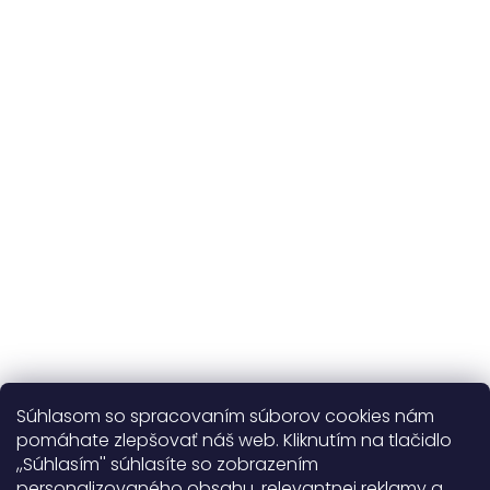
a vlastná výroba
Udržateľnosť
kvalitné prírodné materiály
365 dní
na výmenu
Viac o nás
Súhlasom so spracovaním súborov cookies nám
pomáhate zlepšovať náš web. Kliknutím na tlačidlo
,,Súhlasím'' súhlasíte so zobrazením
personalizovaného obsahu, relevantnej reklamy a