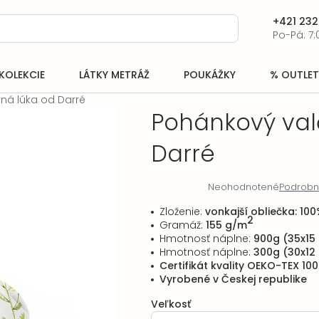
+421 232
Po-Pá: 7:
KOLEKCIE
LÁTKY METRÁŽ
POUKÁŽKY
% OUTLET
ná lúka od Darré
Pohánkový val
Darré
Neohodnotené
Podrobn
Priemerné
hodnotenie
Zloženie:
vonkajší obliečka: 10
produktu
2
Gramáž:
155 g/m
je
Hmotnosť náplne
:
900g (35x15
0,0
Hmotnosť náplne
:
300g (30x12
z
Certifikát kvality OEKO-TEX 100
5
Vyrobené v Českej republike
hviezdičiek.
Veľkosť