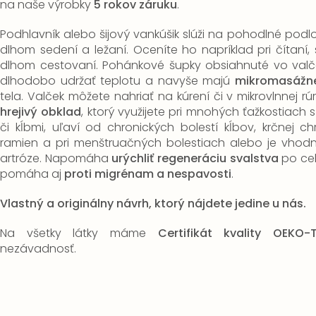
na naše výrobky
5 rokov záruku
.
Podhlavník alebo šijový vankúšik slúži na pohodlné podlož
dlhom sedení a ležaní.
Oceníte ho napríklad pri čítaní, 
dlhom cestovaní.
Pohánkové šupky obsiahnuté vo valče
dlhodobo udržať teplotu a navyše majú
mikromasážne
tela.
Valček môžete nahriať na kúrení či v mikrovlnnej r
hrejivý obklad
, ktorý využijete pri mnohých ťažkostiac
či kĺbmi, uľaví od chronických bolestí kĺbov, krčnej chr
ramien a pri menštruačných bolestiach alebo je vhodn
artróze.
Napomáha
urýchliť regeneráciu svalstva
po cel
pomáha aj
proti migrénam a nespavosti
.
Vlastný a originálny návrh, ktorý nájdete jedine u nás.
Na všetky látky máme
Certifikát kvality OEKO-
nezávadnosť.