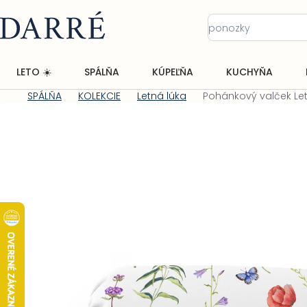
Prejsť
na
obsah
LETO ☀️
SPÁLŇA
KÚPEĽŇA
KUCHYŇA
SPÁLŇA
KOLEKCIE
Letná lúka
Pohánkový valček Let
Domov