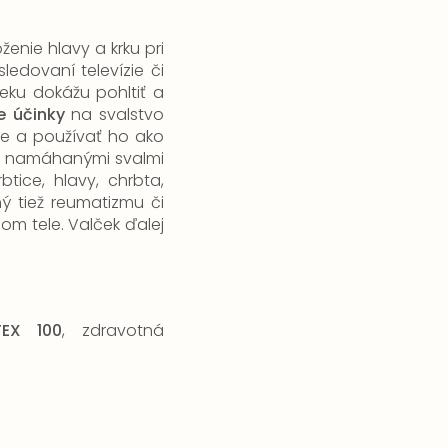
enie hlavy a krku pri
sledovaní televízie či
ku dokážu pohltiť a
 účinky
na svalstvo
úre a používať ho ako
h s namáhanými svalmi
btice, hlavy, chrbta,
ý tiež
reumatizmu či
om tele.
Valček ďalej
TEX 100
, zdravotná