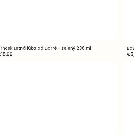
rnček Letná lúka od Darré - zelený 236 ml
Bav
€15,99
€5