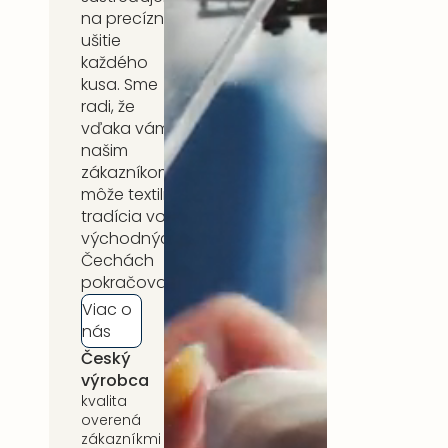
na precízne
ušitie
každého
kusa. Sme
radi, že
vďaka vám,
našim
zákazníkom,
môže textilná
tradícia vo
východných
Čechách
pokračovať.
Viac o
nás
Český
5 rokov
výrobca
záruka
kvalita
na celý
overená
sortiment
zákazníkmi