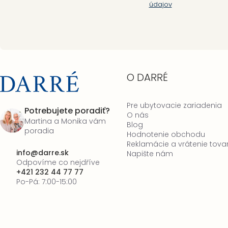
údajov
O DARRÉ
Pre ubytovacie zariadenia
Potrebujete poradiť?
O nás
Martina a Monika vám
Blog
poradia
Hodnotenie obchodu
Reklamácie a vrátenie tova
info
@
darre.sk
Napište nám
Odpovíme co nejdříve
+421 232 44 77 77
Po-Pá: 7:00-15:00