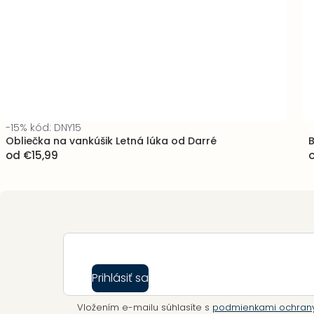
-15% kód: DNY15
Obliečka na vankúšik Letná lúka od Darré
B
od
€15,99
Zápätie
Prihlásiť sa
Vložením e-mailu súhlasíte s
podmienkami ochran