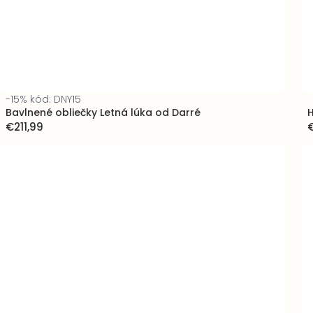
-15% kód: DNY15
Bavlnené obliečky Letná lúka od Darré
H
€211,99