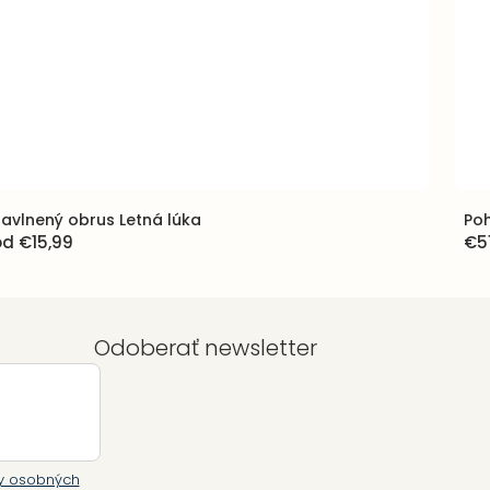
avlnený obrus Letná lúka
Poh
od
€15,99
€5
Odoberať newsletter
y osobných