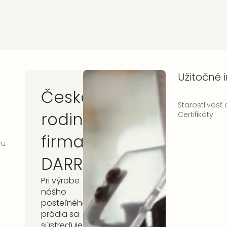
Užitočné 
Česká
Starostlivosť
rodinná
Certifikáty
firma
ru
DARRÉ
Pri výrobe
nášho
posteľného
prádla sa
sústreďujeme