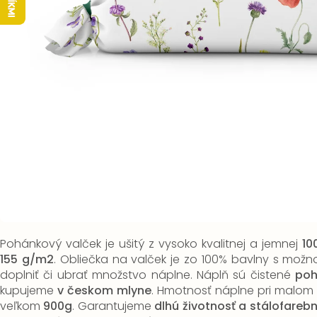
Pohánkový valček je ušitý z vysoko kvalitnej a jemnej
10
155 g/m2
.
Obliečka na valček je zo 100% bavlny s mož
doplniť či ubrať množstvo náplne.
Náplň sú čistené
poh
kupujeme
v českom mlyne
.
Hmotnosť náplne pri malom 
veľkom
900g
.
Garantujeme
dlhú životnosť a stálofareb