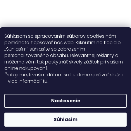
Súhlasom so spracovaním súborov cookies nám
pomáhate zlepšovať náš web. Kliknutím na tlačidlo
,,Súhlasím'' súhlasíte so zobrazením
personalizovaného obsahu, relevantnej reklamy a
Užitočné informácie
môžeme vám tak poskytnúť skvelý zážitok pri vašom
online nakupovaní.
Obecné informácie
Ďakujeme, k vašim dátam sa budeme správať slušne
- viac informácií
tu
.
Doprava a platba
99%
Nastavenie
771 hodnotení
Copyright 2026
Darré
. Všetky práva vyhradené.
Súhlasím
Rodinná firma od roku 2008
Vytvoril Shoptet Premium
&