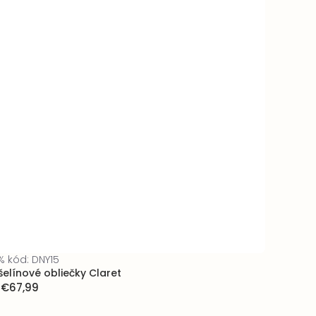
% kód: DNY15
elínové obliečky Claret
€67,99