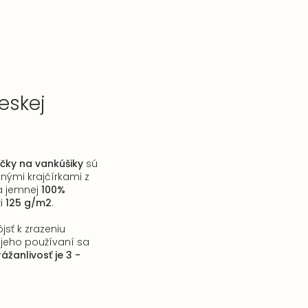
eskej
e
čky na vankúšiky
sú
vnými krajčírkami z
 a jemnej
1
00%
i
125 g/m2
.
jsť k zrazeniu
i jeho používaní sa
rážanlivosť je 3 -