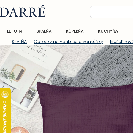
Prejsť
na
obsah
LETO ☀️
SPÁLŇA
KÚPEĽŇA
KUCHYŇA
SPÁLŇA
Obliečky na vankúše a vankúšiky
Mušelínové
Domov