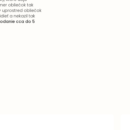
er obliečok tak
v uprostred obliečok
dieť a nekazil tak
odanie cca do 5