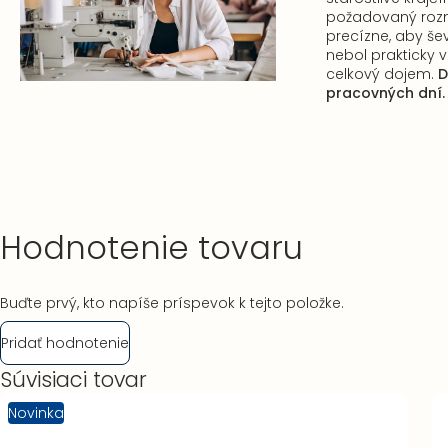
požadovaný rozm
precízne, aby še
nebol prakticky vi
celkový dojem.
D
pracovných dní.
Hodnotenie tovaru
Buďte prvý, kto napíše príspevok k tejto položke.
Pridať hodnotenie
Súvisiaci tovar
Novinka