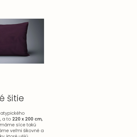
 šitie
atypického
, a to
220 x 200 cm,
emáme síce takú
máme veľmi šikovné a
ky, ktoré ušijú