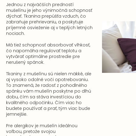
Jednou z najväčších predností
mušelínu je jeho výnimočná schopnosť
dýchať. Tkanina prepúšťa vzduch, čo
zabraňuje prehrievaniu, a poskytuje
príjemné osvieženie aj v teplých letných
nociach.
Má tiež schopnosť absorbovať vlhkosť,
čo napomáha regulovať teplotu a
vytvárať optimálne prostredie pre
nerušený spánok.
Tkaniny z mušelínu sú nielen mäkké, ale
aj vysoko odolné voči opotrebovaniu.
To znamená, že radosť z pohodlného
spánku vám mušelín poskytne po dlhú
dobu, čím sa stáva investíciou do
kvalitného odpočinku. Čím viac ho
budete používať a prať, tým viac bude
jemnejšie.
Pre alergikov je mušelín ideálnou
voľbou, pretože svojou