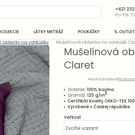
+421 232
Po-Pá: 7:
KOLEKCIE
LÁTKY METRÁŽ
POUKÁŽKY
% OUTLET
 obliečky na vankúšiky
Mušelínová obliečka na vankúšik Cla
Mušelínová ob
Claret
Neohodnotené
Podrobn
Priemerné
hodnotenie
Zloženie:
100% bavlna
produktu
2
Gramáž:
125 g/m
je
Certifikát kvality OEKO-TEX 100
0,0
Vyrobené v Českej republike
z
5
Veľkosť
hviezdičiek.