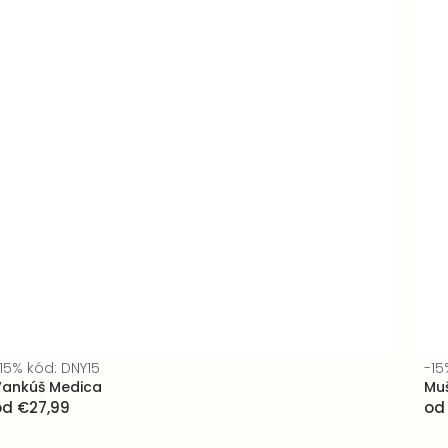
15% kód: DNY15
-15
Vankúš Medica
Muš
od
€27,99
od