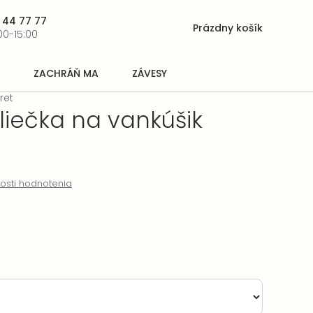
 44 77 77
Prázdny košík
Nákupný
00-15:00
košík
ZACHRÁŇ MA
ZÁVESY
ret
liečka na vankúšik
osti hodnotenia