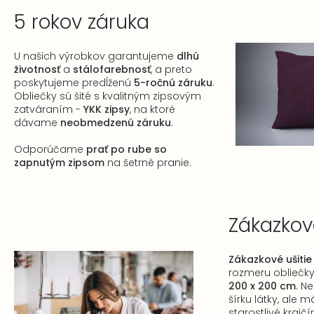
5 rokov záruka
U našich výrobkov garantujeme
dlhú
životnosť
a
stálofarebnosť
, a preto
poskytujeme predĺženú
5-ročnú záruku
.
Obliečky sú šité s kvalitným zipsovým
zatváraním -
YKK zipsy
, na ktoré
dávame
neobmedzenú záruku
.
Odporúčame
prať po rube so
zapnutým zipsom
na šetrné pranie.
Zákazkové
Zákazkové ušitie
rozmeru obliečky
200 x 200 cm
. N
šírku látky, ale 
starostlivé krajčír