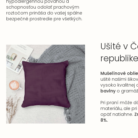
hypoalergénnou povahou a
schopnosťou odolať prachovým
roztočom prináša do vašej spálne
bezpečné prostredie pre všetkých.
Ušité v Č
republik
Mušelínové oblie
ušité našimi šiko
vysoko kvalitnej
bavlny
o gramáž
Pri praní môže dô
materiálu, ale pr
opäť natiahne.
Z
8%.