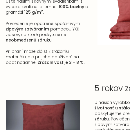
ušité našimi šikovnými švadlenkami z
vysoko kvalitnej a jemnej
100% bavlny
o
2
gramáži
125 g/m
.
Povlečenie je opatrené spoľahlivým
zipovým zatváraním
pomocou YKK
zipsov, na ktoré poskytujeme
neobmedzenú záruku
.
Pri praní môže dôjsť k zrážaniu
materiálu, ale pri jeho používaní sa
opäť natiahne.
Zrážanlivosť je 3 - 8 %.
5 rokov 
U našich výrobk
životnosť
a
stál
poskytujeme pr
záruku.
Povlečenie
zipovým zatvár