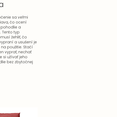
sa
ečenie sa veľmi
iava, čo ocení
í pohodlie a
e. Tento typ
musí žehliť, čo
ypraní a usušení je
na použitie. Stačí
n vyprať, nechať
 si užívať jeho
lie bez zbytočnej