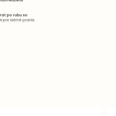
eobmedzenú
rat po rubu so
m
pre šetrné pranie.