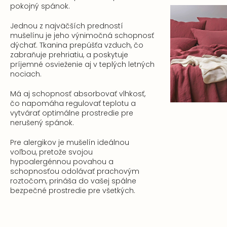
pokojný spánok.
Jednou z najväčších predností
mušelínu je jeho výnimočná schopnosť
dýchať. Tkanina prepúšťa vzduch, čo
zabraňuje prehriatiu, a poskytuje
príjemné osvieženie aj v teplých letných
nociach.
Má aj schopnosť absorbovať vlhkosť,
čo napomáha regulovať teplotu a
vytvárať optimálne prostredie pre
nerušený spánok.
Pre alergikov je mušelín ideálnou
voľbou, pretože svojou
hypoalergénnou povahou a
schopnosťou odolávať prachovým
roztočom, prináša do vašej spálne
bezpečné prostredie pre všetkých.