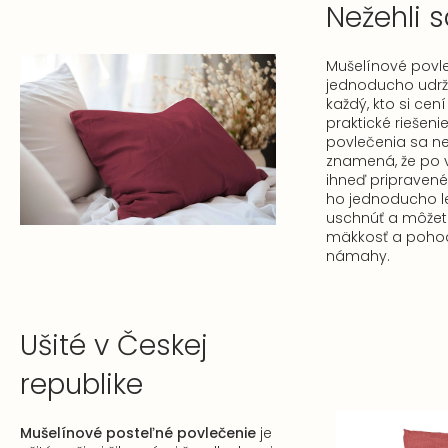
Nežehli 
Mušelínové povl
jednoducho udrž
každý, kto si cen
praktické riešeni
povlečenia sa ne
znamená, že po v
ihneď pripravené 
ho jednoducho le
uschnúť a môžete
mäkkosť a pohod
námahy.
Ušité v Českej
republike
Mušelínové posteľné povlečenie
je