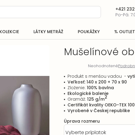
+421 232
Po-Pá: 7:
KOLEKCIE
LÁTKY METRÁŽ
POUKÁŽKY
% OUTLET
Mušelínové obl
Neohodnotené
Podrobn
Priemerné
hodnotenie
Produkt s menšou vadou -
vyt
produktu
Veľkosť: 140 x 200 + 70 x 90
je
Zloženie:
100% bavlna
0,0
Ekologické balenie
z
2
Gramáž:
125 g/m
5
Certifikát kvality OEKO-TEX 100
hviezdičiek.
Vyrobené v Českej republike
Úprava rozmeru