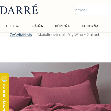
Prejsť
na
obsah
LETO ☀️
SPÁLŇA
KÚPEĽŇA
KUCHYŇA
ZACHRÁŇ MA
Mušelínové obliečky Wine - 2.akost
Domov