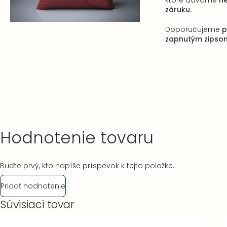
ktoré dávame
n
záruku.
Doporučujeme
p
zapnutým zipso
Hodnotenie tovaru
Buďte prvý, kto napíše príspevok k tejto položke.
Pridať hodnotenie
Súvisiaci tovar