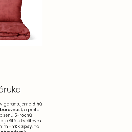
záruka
ov garantujeme
dlhú
obarevnosť
, a preto
edĺženú
5-ročnú
 je šité s kvalitným
aním -
YKK zipsy
, na