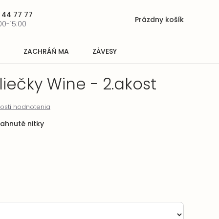
 44 77 77
Prázdny košík
Nákupný
00-15:00
košík
ZACHRÁŇ MA
ZÁVESY
iečky Wine - 2.akost
osti hodnotenia
iahnuté nitky