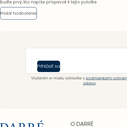
Buďte prvý, kto napíše príspevok k tejto položke.
Pridať hodnotenie
Zápätie
Prihlásiť sa
Vložením e-mailu súhlasíte s
podmienkami ochran
údajov
O DARRÉ