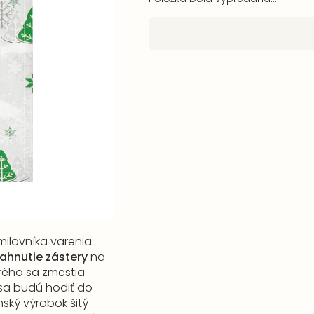
ilovníka varenia.
iahnutie zástery
na
orého sa zmestia
 sa budú hodiť do
nský výrobok šitý