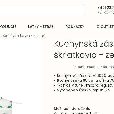
+421 232
Po-Pá: 7:
KOLEKCIE
LÁTKY METRÁŽ
POUKÁŽKY
% OUTLET
oční škriatkovia - zelená
Kuchynská zás
škriatkovia - z
Neohodnotené
Podrobn
Priemerné
hodnotenie
Kuchynská zástera zo
100% bav
produktu
Rozmer: šírka 65 cm a dĺžka 7
je
Tkanice v tuneli, možno regulov
0,0
Vyrobené v Českej republike
z
5
hviezdičiek.
Možnosti doručenia
Položka bola vypredaná…