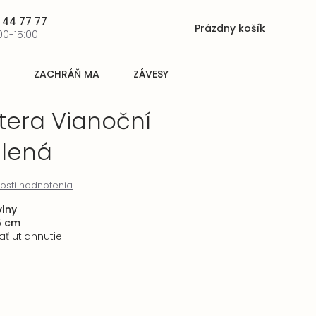
 44 77 77
Prázdny košík
Nákupný
00-15:00
košík
ZACHRÁŇ MA
ZÁVESY
tera Vianoční
elená
osti hodnotenia
lny
5 cm
ať utiahnutie