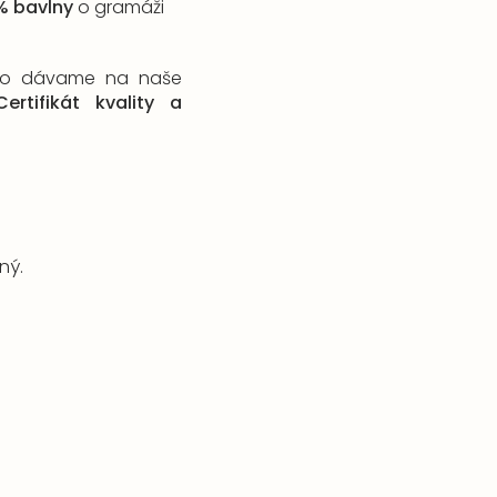
% bavlny
o gramáži
eto dávame na naše
Certifikát kvality a
ný.