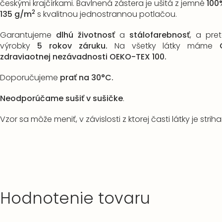
českými krajčírkami. Bavlnená zástera je ušitá z jemné
100
2
135 g/m
s kvalitnou jednostrannou potlačou.
Garantujeme
dlhú životnosť
a
stálofarebnosť
, a pr
výrobky
5 rokov záruku.
Na všetky látky máme
zdravia
otnej nezávadnosti OEK
O-TEX 100.
Doporučujeme
prať na 30°C.
Neodporúčame sušiť v sušičke
.
Vzor sa môže meniť, v závislosti z ktorej časti látky je striha
Hodnotenie tovaru