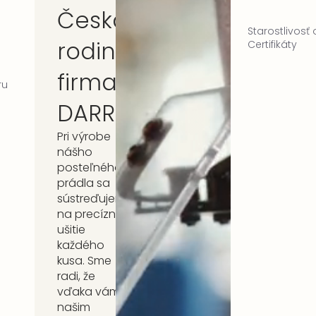
Česká
Starostlivosť
rodinná
Certifikáty
firma
ru
DARRÉ
Pri výrobe
nášho
posteľného
prádla sa
sústreďujeme
na precízne
ušitie
každého
kusa. Sme
radi, že
vďaka vám,
našim