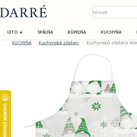
Prejsť
na
obsah
LETO ☀️
SPÁLŇA
KÚPEĽŇA
KUCHYŇA
KUCHYŇA
Kuchynské zástery
Kuchynská zástera Vian
Domov