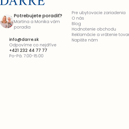
Pre ubytovacie zariadenia
Potrebujete poradiť?
O nás
Martina a Monika vám
Blog
poradia
Hodnotenie obchodu
Reklamácie a vrátenie tova
info
@
darre.sk
Napište nám
Odpovíme co nejdříve
+421 232 44 77 77
Po-Pá: 7:00-15:00