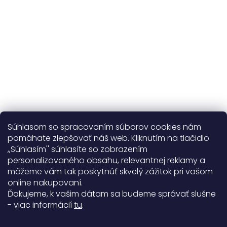
na výmenu
Viac o nás
Súhlasom so spracovaním súborov cookies nám
pomáhate zlepšovať náš web. Kliknutím na tlačidlo
,,Súhlasím'' súhlasíte so zobrazením
personalizovaného obsahu, relevantnej reklamy a
Užitočné informácie
môžeme vám tak poskytnúť skvelý zážitok pri vašom
online nakupovaní.
Obecné informácie
Ďakujeme, k vašim dátam sa budeme správať slušne
- viac informácií
tu
.
Doprava a platba