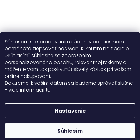
Súhlasom so spracovaním súborov cookies nám
pomáhate zlepšovať náš web. Kliknutím na tlačidlo
,,Súhlasím'' súhlasíte so zobrazením
personalizovaného obsahu, relevantnej reklamy a
Užitočné informácie
môžeme vám tak poskytnúť skvelý zážitok pri vašom
online nakupovaní.
Obecné informácie
Ďakujeme, k vašim dátam sa budeme správať slušne
- viac informácií
tu
.
Doprava a platba
99%
Nastavenie
771 hodnotení
Copyright 2026
Darré
. Všetky práva vyhradené.
Súhlasím
Rodinná firma od roku 2008