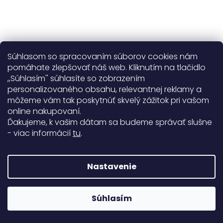
Súhlasom so spracovaním súborov cookies nám
pomáhate zlepšovať náš web. Kliknutím na tlačidlo
,,Súhlasím'' súhlasíte so zobrazením
personalizovaného obsahu, relevantnej reklamy a
Užitočné informácie
môžeme vám tak poskytnúť skvelý zážitok pri vašom
online nakupovaní.
Obecné informácie
Ďakujeme, k vašim dátam sa budeme správať slušne
- viac informácií
tu
.
Doprava a platba
99%
Nastavenie
771 hodnotení
Copyright 2026
Darré
. Všetky práva vyhradené.
Súhlasím
Rodinná firma od roku 2008
Vytvoril Shoptet Premium
&