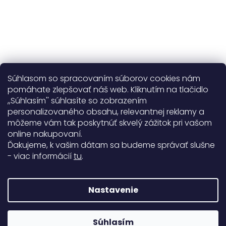
Súhlasom so spracovaním súborov cookies nám
pomáhate zlepšovať náš web. Kliknutím na tlačidlo
,,Súhlasím'' súhlasíte so zobrazením
personalizovaného obsahu, relevantnej reklamy a
Užitočné informácie
môžeme vám tak poskytnúť skvelý zážitok pri vašom
online nakupovaní.
Obecné informácie
Ďakujeme, k vašim dátam sa budeme správať slušne
- viac informácií
tu
.
Doprava a platba
99%
Nastavenie
771 hodnotení
Copyright 2026
Darré
. Všetky práva vyhradené.
Súhlasím