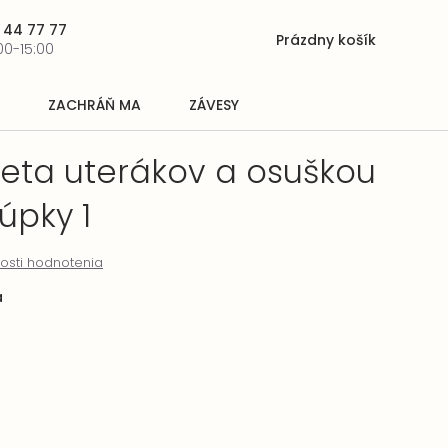
 44 77 77
Prázdny košík
Nákupný
00-15:00
košík
ZACHRÁŇ MA
ZÁVESY
eta uterákov a osuškou
úpky 1
osti hodnotenia
a