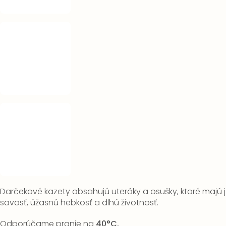
Darčekové kazety obsahujú uteráky a osušky, ktoré majú
savosť, úžasnú hebkosť a dlhú životnosť.
Odporúčame pranie na
40°C.