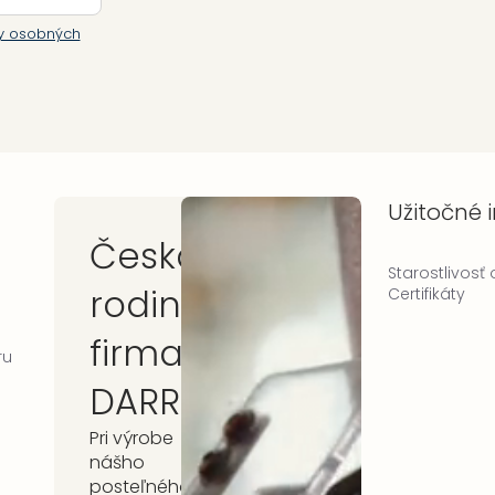
y osobných
Užitočné 
Česká
Starostlivosť
rodinná
Certifikáty
firma
ru
DARRÉ
Pri výrobe
nášho
posteľného