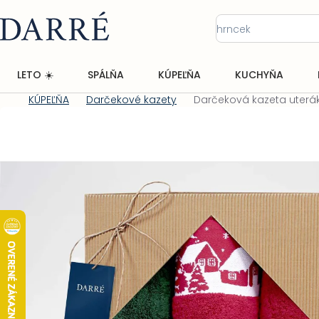
Prejsť
na
obsah
LETO ☀️
SPÁLŇA
KÚPEĽŇA
KUCHYŇA
KÚPEĽŇA
Darčekové kazety
Darčeková kazeta uterá
Domov