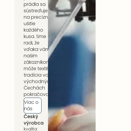
prádla sa
sústreďujeme
na precízne
ušitie
každého
kusa. Sme
radi, že
vďaka vám,
našim
zákazníkom,
môže textilná
tradícia vo
východných
Čechách
pokračovať.
Viac o
nás
Český
5 rokov
výrobca
záruka
kvalita
na celý