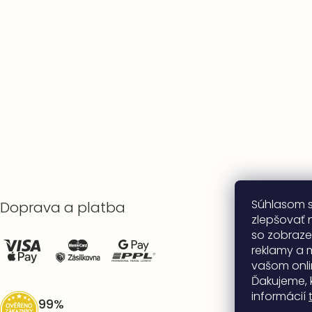
Súhlasom 
Doprava a platba
zlepšovať n
so zobraze
reklamy a 
vašom onli
Ďakujeme, 
informácií
99%