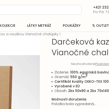
+421 232
Po-Pá: 7:
KOLEKCIE
LÁTKY METRÁŽ
POUKÁŽKY
% OUTLET
kov a osuškou Vianočné chalúpky 1
Darčeková kaz
Vianočné chal
Neohodnotené
Podrobn
Priemerné
hodnotenie
Zloženie:
100% egyptská bavln
produktu
2
Gramáž:
550 g/m
je
Certifikát kvality OEKO-TEX 100
0,0
Vyrobené v EÚ
z
Obsah:
2ks 50x90 a 2ks 70x140
5
hviezdičiek.
Možnosti doručenia
Položka bola vypredaná…