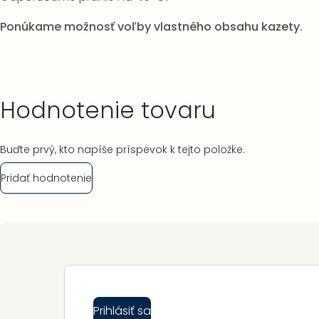
Ponúkame možnosť voľby vlastného obsahu kazety.
Hodnotenie tovaru
Buďte prvý, kto napíše príspevok k tejto položke.
Pridať hodnotenie
Zápätie
Prihlásiť sa