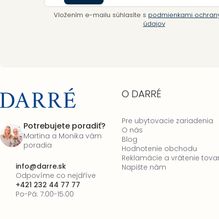
Vložením e-mailu súhlasíte s
podmienkami ochran
údajov
O DARRÉ
Pre ubytovacie zariadenia
Potrebujete poradiť?
O nás
Martina a Monika vám
Blog
poradia
Hodnotenie obchodu
Reklamácie a vrátenie tova
info
@
darre.sk
Napište nám
Odpovíme co nejdříve
+421 232 44 77 77
Po-Pá: 7:00-15:00