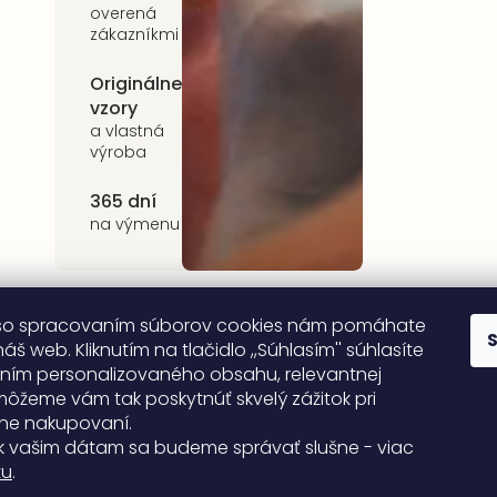
overená
sortiment
zákazníkmi
Originálne
Udržateľnosť
vzory
kvalitné prírodné
materiály
a vlastná
výroba
365 dní
na výmenu
so spracovaním súborov cookies nám pomáhate
áš web. Kliknutím na tlačidlo ,,Súhlasím'' súhlasíte
ním personalizovaného obsahu, relevantnej
môžeme vám tak poskytnúť skvelý zážitok pri
ne nakupovaní.
k vašim dátam sa budeme správať slušne - viac
tu
.