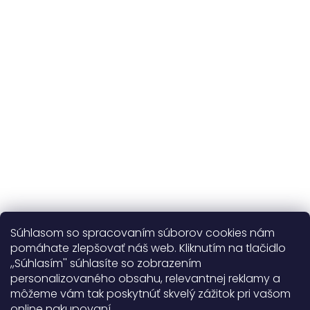
Udržateľnosť
kvalitné prírodné materiály
365 dní
na výmenu
Viac o nás
Súhlasom so spracovaním súborov cookies nám
pomáhate zlepšovať náš web. Kliknutím na tlačidlo
,,Súhlasím'' súhlasíte so zobrazením
personalizovaného obsahu, relevantnej reklamy a
Užitočné informácie
môžeme vám tak poskytnúť skvelý zážitok pri vašom
online nakupovaní.