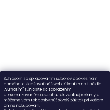
kvalitné prírodné materiály
365 dní
na výmenu
Viac o nás
Súhlasom so spracovaním súborov cookies nám
pomáhate zlepšovať náš web. Kliknutím na tlačidlo
,,Súhlasím'' súhlasíte so zobrazením
personalizovaného obsahu, relevantnej reklamy a
Užitočné informácie
môžeme vám tak poskytnúť skvelý zážitok pri vašom
online nakupovaní.
Obecné informácie