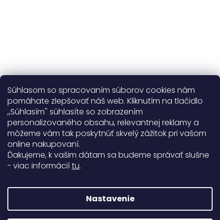
Súhlasom so spracovaním súborov cookies nám
pomáhate zlepšovať náš web. Kliknutím na tlačidlo
,,Súhlasím'' súhlasíte so zobrazením
personalizovaného obsahu, relevantnej reklamy a
Užitočné informácie
môžeme vám tak poskytnúť skvelý zážitok pri vašom
online nakupovaní.
Obecné informácie
Ďakujeme, k vašim dátam sa budeme správať slušne
- viac informácií
tu
.
Doprava a platba
99%
Nastavenie
771 hodnotení