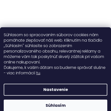
Súhlasom so spracovaním súborov cookies nám
pomáhate zlepšovať náš web. Kliknutím na tlačidlo
,,Súhlasím'' súhlasíte so zobrazením
personalizovaného obsahu, relevantnej reklamy a
Užitočné informácie
môžeme vám tak poskytnúť skvelý zážitok pri vašom
online nakupovaní.
Obecné informácie
Ďakujeme, k vašim dátam sa budeme správať slušne
- viac informácií
tu
.
Doprava a platba
99%
Nastavenie
771 hodnotení
Copyright 2026
Darré
. Všetky práva vyhradené.
Súhlasím
Rodinná firma od roku 2008