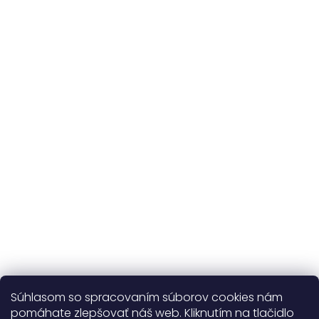
Originálne vzory
a vlastná výroba
Udržateľnosť
kvalitné prírodné materiály
365 dní
na výmenu
Viac o nás
Súhlasom so spracovaním súborov cookies nám
pomáhate zlepšovať náš web. Kliknutím na tlačidlo