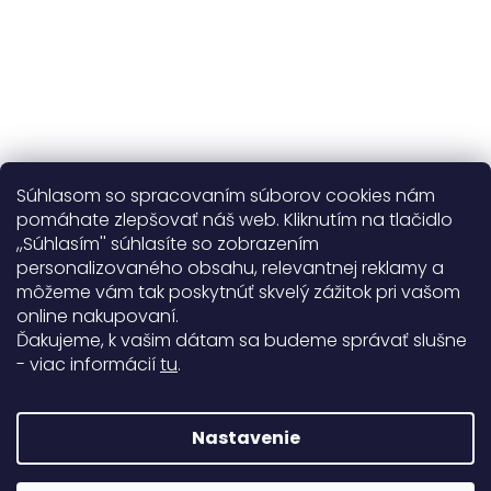
Súhlasom so spracovaním súborov cookies nám
pomáhate zlepšovať náš web. Kliknutím na tlačidlo
,,Súhlasím'' súhlasíte so zobrazením
personalizovaného obsahu, relevantnej reklamy a
Užitočné informácie
môžeme vám tak poskytnúť skvelý zážitok pri vašom
online nakupovaní.
Obecné informácie
Ďakujeme, k vašim dátam sa budeme správať slušne
- viac informácií
tu
.
Doprava a platba
99%
Nastavenie
771 hodnotení