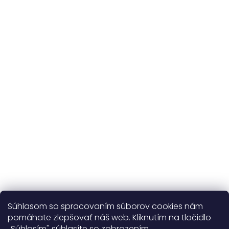
Originálne vzory
a vlastná výroba
Udržateľnosť
kvalitné prírodné materiály
365 dní
na výmenu
Viac o nás
Súhlasom so spracovaním súborov cookies nám
pomáhate zlepšovať náš web. Kliknutím na tlačidlo
,,Súhlasím'' súhlasíte so zobrazením