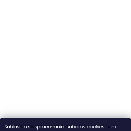
na celý sortiment
Originálne vzory
a vlastná výroba
Udržateľnosť
kvalitné prírodné materiály
365 dní
na výmenu
Viac o nás
Súhlasom so spracovaním súborov cookies nám