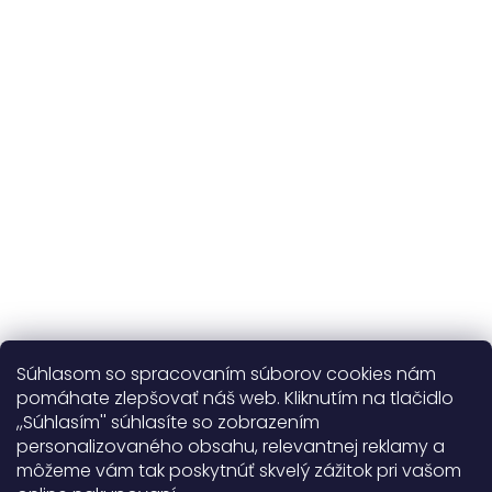
Udržateľnosť
kvalitné prírodné materiály
365 dní
na výmenu
Viac o nás
Súhlasom so spracovaním súborov cookies nám
pomáhate zlepšovať náš web. Kliknutím na tlačidlo
,,Súhlasím'' súhlasíte so zobrazením
personalizovaného obsahu, relevantnej reklamy a
Užitočné informácie
môžeme vám tak poskytnúť skvelý zážitok pri vašom