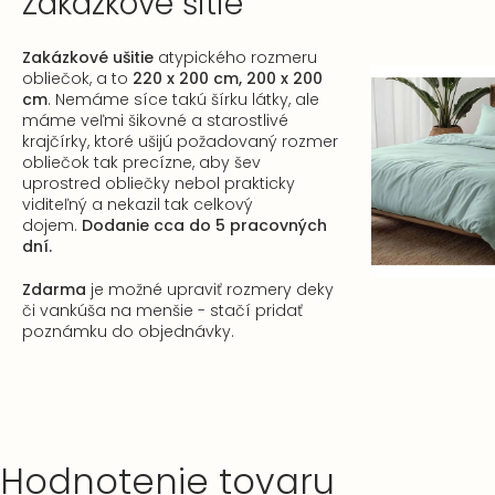
Zakázkové šitie
Zakázkové ušitie
atypického rozmeru
obliečok, a to
220 x 200 cm, 200 x 200
cm
. Nemáme síce takú šírku látky, ale
máme veľmi šikovné a starostlivé
krajčírky, ktoré ušijú požadovaný rozmer
obliečok tak precízne, aby šev
uprostred obliečky nebol prakticky
viditeľný a nekazil tak celkový
dojem.
Dodanie cca do 5 pracovných
dní.
Zdarma
je možné upraviť rozmery deky
či vankúša na menšie - stačí pridať
poznámku do objednávky.
Hodnotenie tovaru