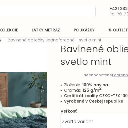
+421 232
Po-Pá: 7:
KOLEKCIE
LÁTKY METRÁŽ
POUKÁŽKY
% OUTLET
ň
Bavlnené obliečky Jednofarebné - svetlo mint
Bavlnené obli
svetlo mint
Neohodnotené
Podrobn
Priemerné
hodnotenie
Zloženie:
100% bavlna
produktu
2
Gramáž:
125 g/m
je
Certifikát kvality OEKO-TEX 100
0,0
Vyrobené v Českej republike
z
5
Veľkosť
hviezdičiek.