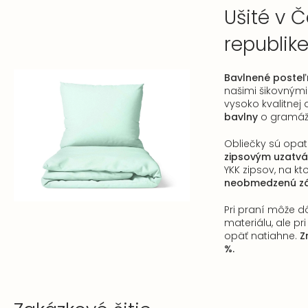
Ušité v Č
republik
Bavlnené posteľ
našimi šikovnými 
vysoko kvalitnej
bavlny
o gramáž
Obliečky sú opa
zipsovým uzatv
YKK zipsov, na k
neobmedzenú z
Pri praní môže dô
materiálu, ale pr
opäť natiahne.
Zr
%.