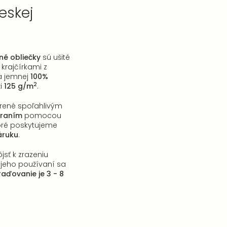
eskej
e
né obliečky
sú ušité
krajčírkami z
 a jemnej
100%
2
i
125 g/m
.
trené spoľahlivým
áraním
pomocou
toré poskytujeme
áruku
.
jsť k zrazeniu
i jeho používaní sa
aďovanie je 3 - 8