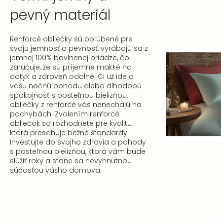
pevný materiál
Renforcé obliečky sú obľúbené pre
svoju jemnosť a pevnosť, vyrábajú sa z
jemnej 100% bavlnenej priadze, čo
zaručuje, že sú príjemne mäkké na
dotyk a zároveň odolné. Či už ide o
vašu nočnú pohodu alebo dlhodobú
spokojnosť s posteľnou bielizňou,
obliečky z renforcé vás nenechajú na
pochybách. Zvolením renforcé
obliečok sa rozhodnete pre kvalitu,
ktorá presahuje bežné štandardy.
Investujte do svojho zdravia a pohody
s posteľnou bielizňou, ktorá vám bude
slúžiť roky a stane sa nevyhnutnou
súčasťou vášho domova.