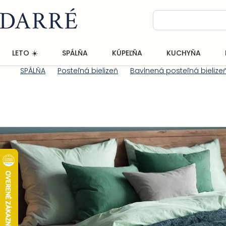
Prejsť
na
obsah
LETO ☀️
SPÁLŇA
KÚPEĽŇA
KUCHYŇA
SPÁLŇA
Posteľná bielizeň
Bavlnená posteľná bielize
Domov