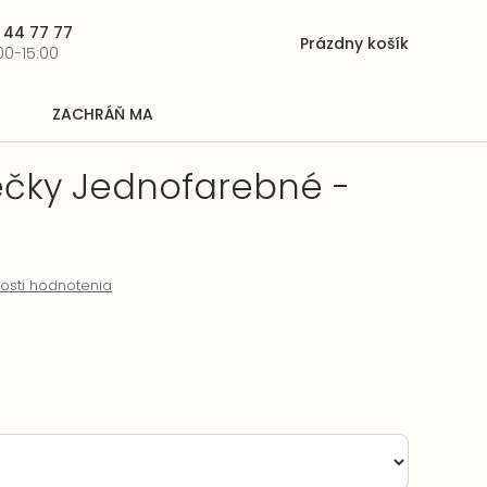
 44 77 77
Prázdny košík
Nákupný
00-15:00
košík
ZACHRÁŇ MA
ečky Jednofarebné -
osti hodnotenia