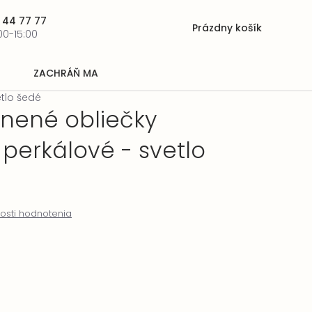
 44 77 77
Prázdny košík
Nákupný
00-15:00
košík
ZACHRÁŇ MA
tlo šedé
lnené obliečky
perkálové - svetlo
osti hodnotenia