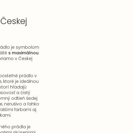
 Českej
e
rádlo je symbolom
 šité
s maximálnou
riamo v Českej
osteľné prádlo v
e, ktoré je ideálnou
ktorí hľadajú
sovosť a čistý
emný odtieň šedej
, nerušivo a ľahko
alšími farbami aj
kami.
ného prádla je
 našimi skúsenými