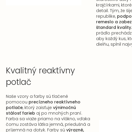
krajčírkami, ktor
detail. Tým, že š
republike,
podpo
remeslo a zabe
štandard kvality.
prádlo prechádza
aby každý kus, k
dielňu, splnil na
Kvalitný reaktívny
potlač
Naše vzory a farby sú tlačené
pomocou
precízneho reaktívneho
potlače
, ktorý zaisťuje
výnimočnú
stálosť farieb
aj po mnohých praní.
Farba sa viaže priamo na vlákno, vďaka
čomu zostáva látka jemná, priedušná a
príjemná na dotyk. Farby sú
výrazné,