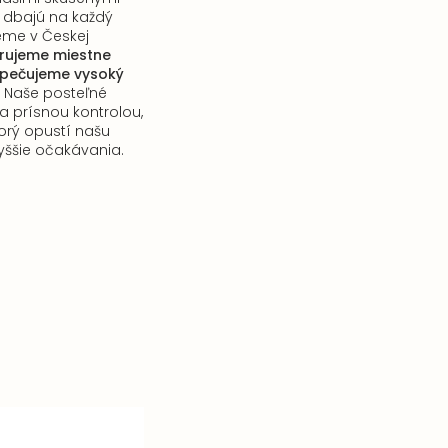
é dbajú na každý
ijeme v Českej
rujeme miestne
zpečujeme vysoký
Naše posteľné
 prísnou kontrolou,
torý opustí našu
jvyššie očakávania.