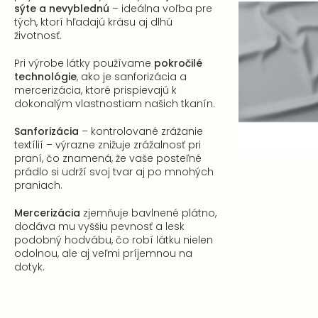
sýte a nevyblednú
– ideálna voľba pre
tých, ktorí hľadajú krásu aj dlhú
životnosť.
Pri výrobe látky používame
pokročilé
technológie
, ako je sanforizácia a
mercerizácia, ktoré prispievajú k
dokonalým vlastnostiam našich tkanín.
Sanforizácia
– kontrolované zrážanie
textílií – výrazne znižuje zrážalnosť pri
praní, čo znamená, že vaše posteľné
prádlo si udrží svoj tvar aj po mnohých
praniach.
Mercerizácia
zjemňuje bavlnené plátno,
dodáva mu vyššiu pevnosť a lesk
podobný hodvábu, čo robí látku nielen
odolnou, ale aj veľmi príjemnou na
dotyk.