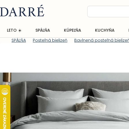
Prejsť
na
obsah
LETO ☀️
SPÁLŇA
KÚPEĽŇA
KUCHYŇA
SPÁLŇA
Posteľná bielizeň
Bavlnená posteľná bielize
Domov