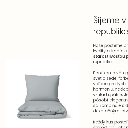
Šijeme v
republik
Naše posteľné p
kvality a tradície
starostlivosťou
p
republike.
Ponúkame vám p
svetlo šedej farb
voľbou pre tých, 
harmóniu, nadča
vzhľad spálne. J
pôsobí elegantne
sa kombinuje s ď
dekoračnými prv
Každý kus posteľ
starostlivo ušitý