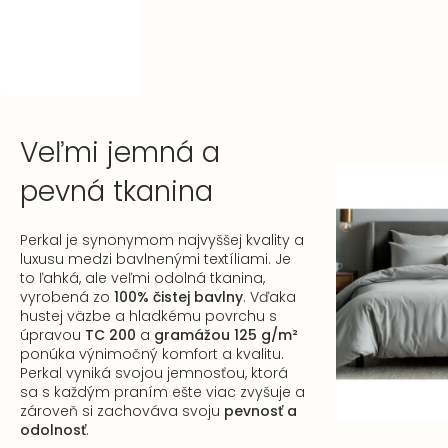
Veľmi jemná a
pevná tkanina
Perkal je synonymom najvyššej kvality a
luxusu medzi bavlnenými textíliami. Je
to ľahká, ale veľmi odolná tkanina,
vyrobená zo
100% čistej bavlny
. Vďaka
hustej väzbe a hladkému povrchu s
úpravou
TC 200
a
gramážou 125 g/m²
ponúka výnimočný komfort a kvalitu.
Perkal vyniká svojou jemnosťou, ktorá
sa s každým praním ešte viac zvyšuje a
zároveň si zachováva svoju
pevnosť a
odolnosť
.