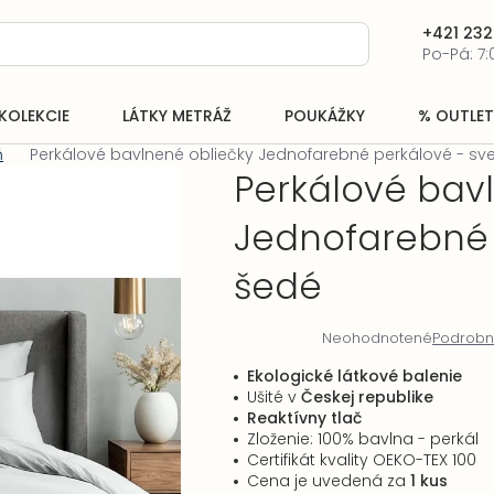
+421 232
Po-Pá: 7:
KOLEKCIE
LÁTKY METRÁŽ
POUKÁŽKY
% OUTLET
ň
Perkálové bavlnené obliečky Jednofarebné perkálové - sve
Perkálové bav
Jednofarebné 
šedé
Neohodnotené
Podrobn
Priemerné
hodnotenie
Ekologické látkové balenie
produktu
Ušité v
Českej republike
je
Reaktívny tlač
0,0
Zloženie: 100% bavlna - perkál
z
Certifikát kvality OEKO-TEX 100
5
Cena je uvedená za
1 kus
hviezdičiek.