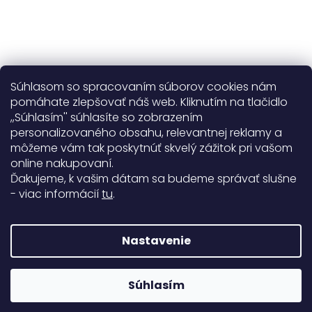
Súhlasom so spracovaním súborov cookies nám
pomáhate zlepšovať náš web. Kliknutím na tlačidlo
,,Súhlasím'' súhlasíte so zobrazením
personalizovaného obsahu, relevantnej reklamy a
Užitočné informácie
môžeme vám tak poskytnúť skvelý zážitok pri vašom
online nakupovaní.
Obecné informácie
Ďakujeme, k vašim dátam sa budeme správať slušne
- viac informácií
tu
.
Doprava a platba
99%
Nastavenie
771 hodnotení
Copyright 2026
Darré
. Všetky práva vyhradené.
Súhlasím
Rodinná firma od roku 2008
Vytvoril Shoptet Premium
&