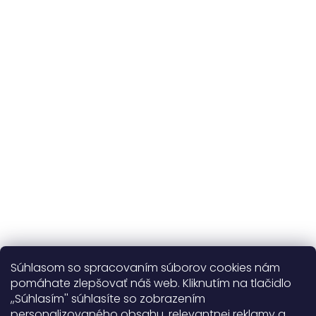
a vlastná výroba
Udržateľnosť
kvalitné prírodné materiály
365 dní
na výmenu
Viac o nás
Súhlasom so spracovaním súborov cookies nám
pomáhate zlepšovať náš web. Kliknutím na tlačidlo
,,Súhlasím'' súhlasíte so zobrazením
personalizovaného obsahu, relevantnej reklamy a