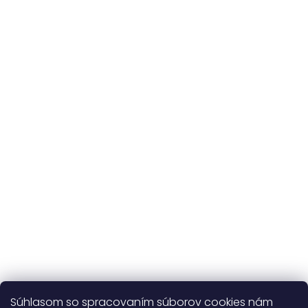
na celý sortiment
Originálne vzory
a vlastná výroba
Udržateľnosť
kvalitné prírodné materiály
365 dní
na výmenu
Viac o nás
Súhlasom so spracovaním súborov cookies nám